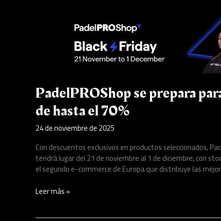
PadelPROShop
se
prepara
para
el
BlackFriday
con
PadelPROShop se prepara para
descuentos
de
de hasta el 70%
hasta
el
24 de noviembre de 2025
70%
Con descuentos exclusivos en productos seleccionados, Pad
tendrá lugar del 21 de noviembre al 1 de diciembre, con st
el segundo e-commerce de Europa que distribuye las mejor
Leer más »