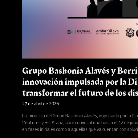
la
Diputación
Foral
de
Álava
para
transformar
el
futuro
de
los
Grupo Baskonia Alavés y BerriU
distritos
innovación impulsada por la Di
deportivos
inteligentes
transformar el futuro de los di
27 de abril de 2026
La iniciativa del Grupo Baskonia Alavés, impulsada por la Di
Ventures y BIC Araba, abre convocatoria hasta el 12 de juni
en fases iniciales como a aquellas que ya cuentan con soluci