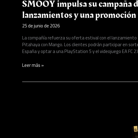
SMÖOY impulsa su campaña de
lanzamientos y una promoción 
25 de junio de 2026
La compañía refuerza su oferta estival con el lanzamiento
Pitahaya con Mango. Los clientes podrán participar en sorte
España y optar a una PlayStation 5 y el videojuego EA FC 27 s
Leer más »
El
FC
Barcelona
lanza
en
Collectibol
una