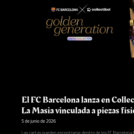
colección
inspirada
en
La
Masia
vinculada
a
piezas
físicas
de
oro
El FC Barcelona lanza en Collec
La Masia vinculada a piezas físi
5 de junio de 2026
Las cartas pueden encontrarse dentro de los FC Barcelona El