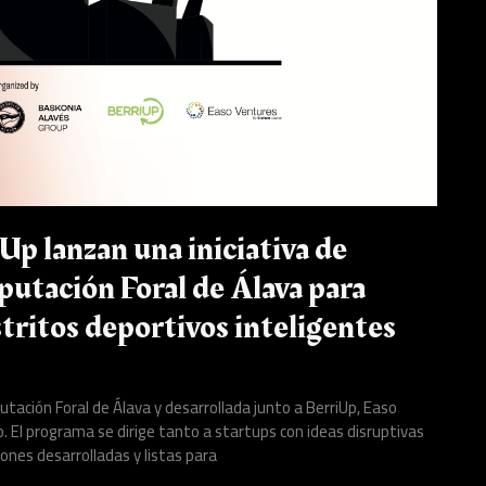
p lanzan una iniciativa de
putación Foral de Álava para
stritos deportivos inteligentes
putación Foral de Álava y desarrollada junto a BerriUp, Easo
o. El programa se dirige tanto a startups con ideas disruptivas
ones desarrolladas y listas para