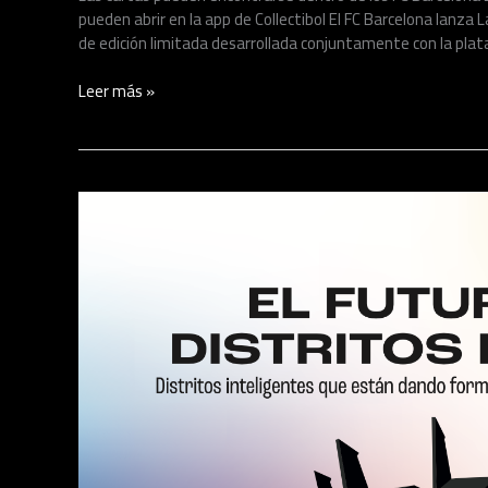
pueden abrir en la app de Collectibol El FC Barcelona lanza L
de edición limitada desarrollada conjuntamente con la plata
Leer más »
Grupo
Baskonia
Alavés
y
BerriUp
lanzan
una
iniciativa
de
innovación
impulsada
por