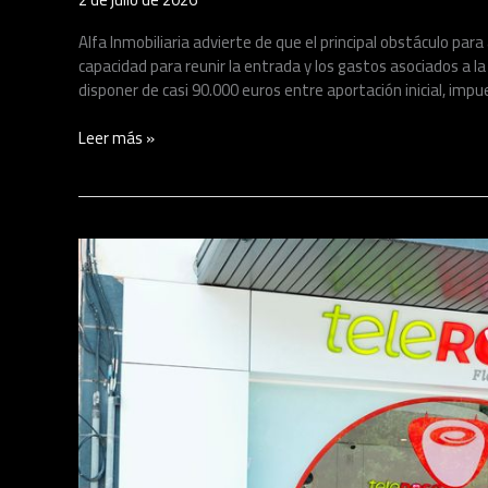
potenciales
compradores
Alfa Inmobiliaria advierte de que el principal obstáculo para
aplaza
capacidad para reunir la entrada y los gastos asociados a l
la
disponer de casi 90.000 euros entre aportación inicial, impu
compra
de
Leer más »
vivienda
por
falta
de
capacidad
España
de
se
ahorro
llena
de
flores:
teleROSA
inicia
su
expansión
nacional