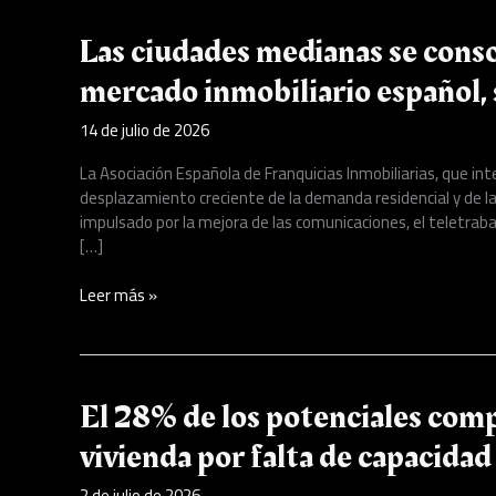
Las
Las ciudades medianas se cons
ciudades
mercado inmobiliario español,
medianas
se
14 de julio de 2026
consolidan
como
La Asociación Española de Franquicias Inmobiliarias, que inte
el
desplazamiento creciente de la demanda residencial y de l
nuevo
impulsado por la mejora de las comunicaciones, el teletrabaj
motor
[…]
del
mercado
Leer más »
inmobiliario
español,
según
AEFI
El
El 28% de los potenciales comp
28%
vivienda por falta de capacidad
de
los
2 de julio de 2026