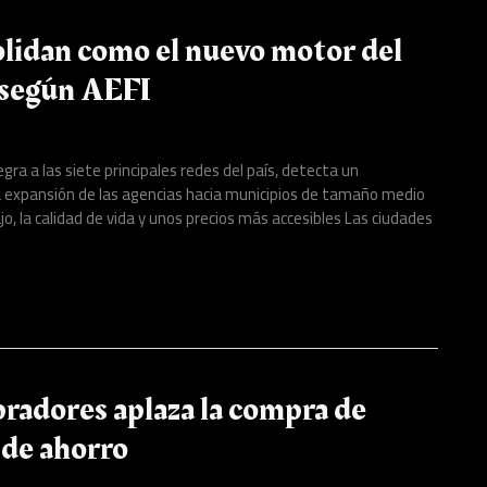
olidan como el nuevo motor del
 según AEFI
gra a las siete principales redes del país, detecta un
a expansión de las agencias hacia municipios de tamaño medio
o, la calidad de vida y unos precios más accesibles Las ciudades
radores aplaza la compra de
 de ahorro