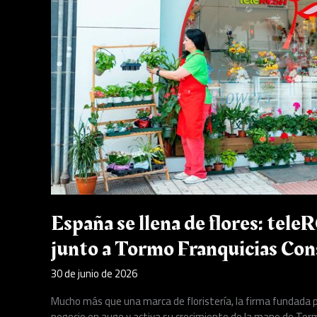
junto
a
Tormo
Franquicias
Consulting
España se llena de flores: tele
junto a Tormo Franquicias Con
30 de junio de 2026
Mucho más que una marca de floristería, la firma fundada 
negocio en auge y activa su crecimiento de la mano de Tormo 