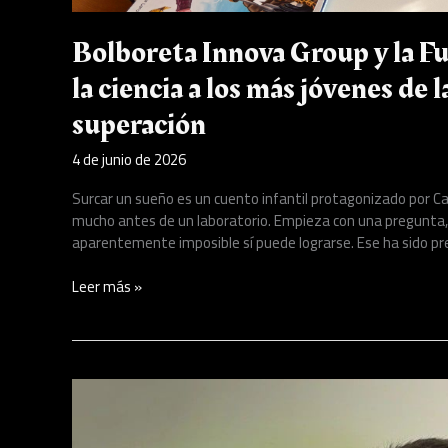
Cairo,
un
Bolboreta Innova Group y la F
ejemplo
de
la ciencia a los más jóvenes de
superación
superación
4 de junio de 2026
Surcar un sueño es un cuento infantil protagonizado por Ca
mucho antes de un laboratorio. Empieza con una pregunta, 
aparentemente imposible sí puede lograrse. Ese ha sido pr
Leer más »
Espadas
y
Más