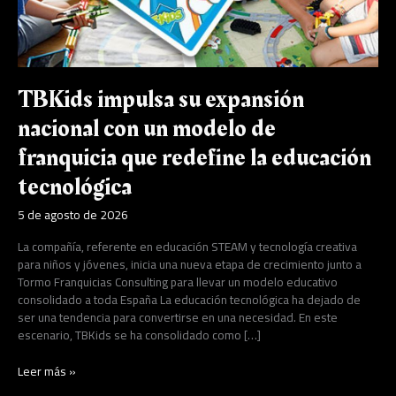
modelo
de
franquicia
que
redefine
TBKids impulsa su expansión
la
educación
nacional con un modelo de
tecnológica
franquicia que redefine la educación
tecnológica
5 de agosto de 2026
La compañía, referente en educación STEAM y tecnología creativa
para niños y jóvenes, inicia una nueva etapa de crecimiento junto a
Tormo Franquicias Consulting para llevar un modelo educativo
consolidado a toda España La educación tecnológica ha dejado de
ser una tendencia para convertirse en una necesidad. En este
escenario, TBKids se ha consolidado como […]
Leer más »