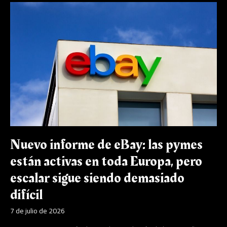
Nuevo
informe
de
eBay:
las
pymes
están
activas
en
toda
Europa,
pero
escalar
sigue
Nuevo informe de eBay: las pymes
siendo
están activas en toda Europa, pero
demasiado
difícil
escalar sigue siendo demasiado
difícil
7 de julio de 2026