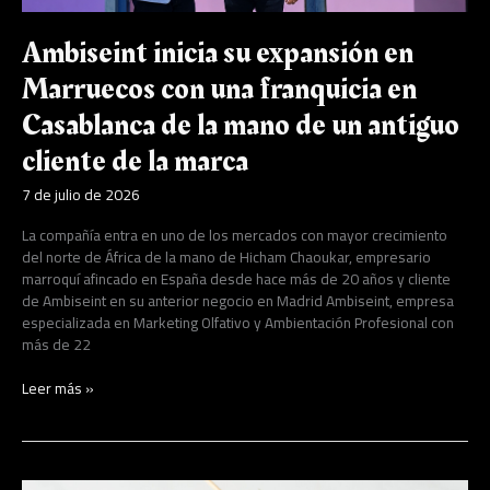
de
la
Ambiseint inicia su expansión en
mano
de
Marruecos con una franquicia en
un
Casablanca de la mano de un antiguo
antiguo
cliente
cliente de la marca
de
la
7 de julio de 2026
marca
La compañía entra en uno de los mercados con mayor crecimiento
del norte de África de la mano de Hicham Chaoukar, empresario
marroquí afincado en España desde hace más de 20 años y cliente
de Ambiseint en su anterior negocio en Madrid Ambiseint, empresa
especializada en Marketing Olfativo y Ambientación Profesional con
más de 22
Leer más »
Dragon