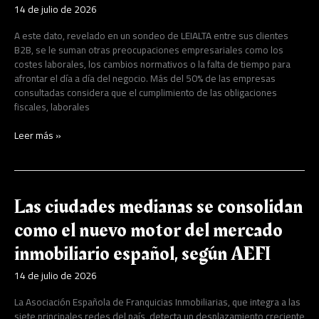
14 de julio de 2026
A este dato, revelado en un sondeo de LEIALTA entre sus clientes
B2B, se le suman otras preocupaciones empresariales como los
costes laborales, los cambios normativos o la falta de tiempo para
afrontar el día a día del negocio. Más del 50% de las empresas
consultadas considera que el cumplimiento de las obligaciones
fiscales, laborales
Leer más »
Las
Las ciudades medianas se consolidan
ciudades
como el nuevo motor del mercado
medianas
se
inmobiliario español, según AEFI
consolidan
como
14 de julio de 2026
el
nuevo
La Asociación Española de Franquicias Inmobiliarias, que integra a las
motor
siete principales redes del país, detecta un desplazamiento creciente