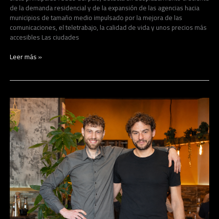
del
de la demanda residencial y de la expansión de las agencias hacia
mercado
municipios de tamaño medio impulsado por la mejora de las
inmobiliario
comunicaciones, el teletrabajo, la calidad de vida y unos precios más
español,
accesibles Las ciudades
según
AEFI
Leer más »
La
Milanese
abre
su
expansión
en
franquicia
en
pleno
auge
de
la