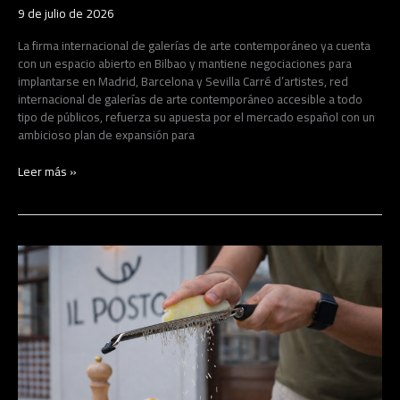
9 de julio de 2026
La firma internacional de galerías de arte contemporáneo ya cuenta
con un espacio abierto en Bilbao y mantiene negociaciones para
implantarse en Madrid, Barcelona y Sevilla Carré d’artistes, red
internacional de galerías de arte contemporáneo accesible a todo
tipo de públicos, refuerza su apuesta por el mercado español con un
ambicioso plan de expansión para
Leer más »
IL
POSTO
inicia
su
expansión
nacional
de
la
mano