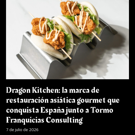
Kitchen:
la
marca
de
restauración
asiática
gourmet
que
conquista
España
junto
a
Tormo
Franquicias
Dragon Kitchen: la marca de
Consulting
restauración asiática gourmet que
conquista España junto a Tormo
Franquicias Consulting
7 de julio de 2026