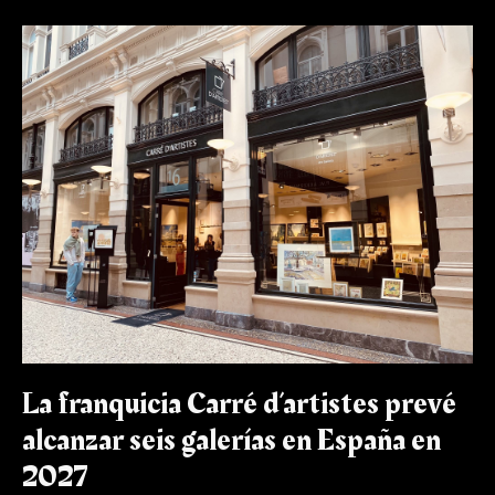
La
franquicia
Carré
d’artistes
prevé
alcanzar
seis
galerías
en
España
en
2027
La franquicia Carré d’artistes prevé
alcanzar seis galerías en España en
2027