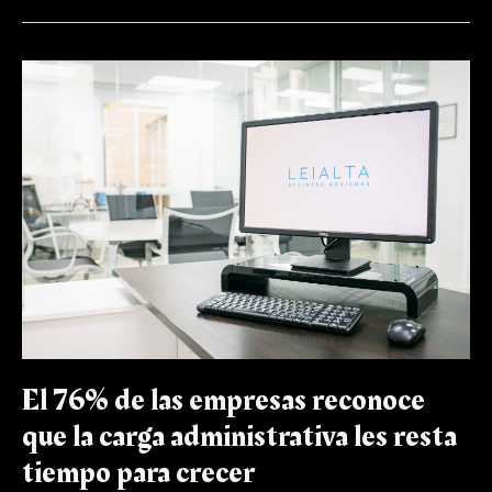
El
76%
de
las
empresas
reconoce
que
la
carga
administrativa
les
resta
tiempo
para
crecer
El 76% de las empresas reconoce
que la carga administrativa les resta
tiempo para crecer