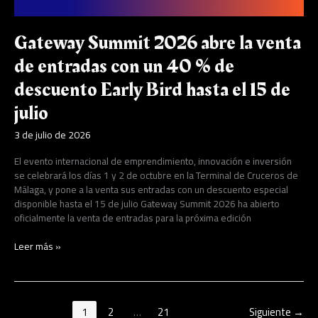
40
%
de
Gateway Summit 2026 abre la venta
descuento
Early
de entradas con un 40 % de
Bird
descuento Early Bird hasta el 15 de
hasta
el
julio
15
de
3 de julio de 2026
julio
El evento internacional de emprendimiento, innovación e inversión
se celebrará los días 1 y 2 de octubre en la Terminal de Cruceros de
Málaga, y pone a la venta sus entradas con un descuento especial
disponible hasta el 15 de julio Gateway Summit 2026 ha abierto
oficialmente la venta de entradas para la próxima edición
Leer más »
1
2
…
21
Siguiente
→