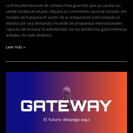
La firma internacional de comida china gourmet, que ya cuenta con
veinte locales en el país, impulsa su crecimiento nacional a través del
modelo de franquicia El sector de la restauración está notando un
impulso por una demanda creciente de propuestas internacionales
capaces de fusionar la autenticidad con las tendencias gastronómicas
actuales. En este dinámico
Leer más »
Gateway
Summit
2026
abre
la
venta
de
entradas
con
un