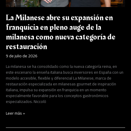
milanesa
como
nueva
La Milanese abre su expansión en
categoría
de
franquicia en pleno auge de la
restauración
milanesa como nueva categoría de
restauración
9 de julio de 2026
La milanesa se ha consolidado como la nueva categoría reina, en
este escenario la enseña italiana busca inversores en España con un
modelo accesible, flexible y diferencial La Milanese, marca de
restauración especializada en milanesas gourmet de inspiración
italiana, impulsa su expansión en franquicia en un momento
especialmente favorable para los conceptos gastronómicos
especializados. Niccolò
Leer más »