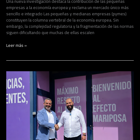
Una nueva investigación destaca la contribución de las pequeñas
empresas a la economía europea y reclama un mercado único más
sencillo e integrado Las pequeñas y medianas empresas (pymes)
constituyen la columna vertebral de la economía europea. Sin
embargo, la complejidad regulatoria y la fragmentación de las normas
siguen dificultando que muchas de ellas escalen
Leer más »
Ambiseint
inicia
su
expansión
en
Marruecos
con
una
franquicia
en
Casablanca