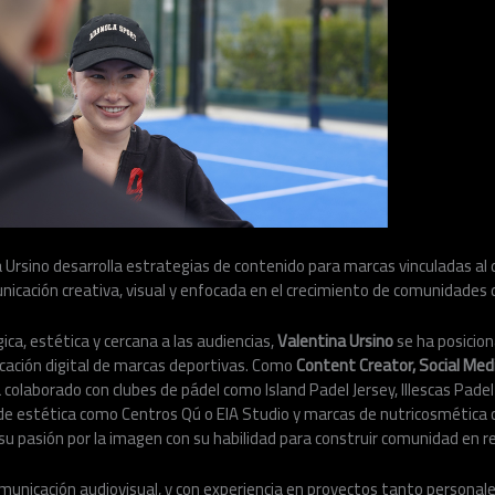
Ursino desarrolla estrategias de contenido para marcas vinculadas al d
cación creativa, visual y enfocada en el crecimiento de comunidades d
ca, estética y cercana a las audiencias,
Valentina Ursino
se ha posicio
ación digital de marcas deportivas. Como
Content Creator, Social Me
a colaborado con clubes de pádel como Island Padel Jersey, Illescas Padel
 de estética como Centros Qú o EIA Studio y marcas de nutricosmética
 pasión por la imagen con su habilidad para construir comunidad en re
unicación audiovisual, y con experiencia en proyectos tanto personal