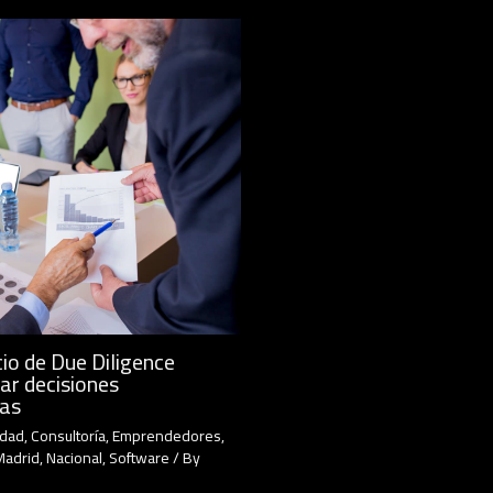
io de Due Diligence
ar decisiones
cas
idad
,
Consultoría
,
Emprendedores
,
Madrid
,
Nacional
,
Software
/ By