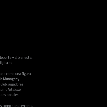
eporte y al bienestar,
igitales
nado como una figura
dia Manager y
 Club; jugadores
 como Vitaluxe
des sociales.
es como para terceros,