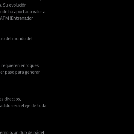
. Su evolución
onde ha aportado valor a
n ATM (Entrenador
tro del mundo del
al requieren enfoques
mer paso para generar
es directos,
ñadido será el eje de toda
jemplo, un club de pádel