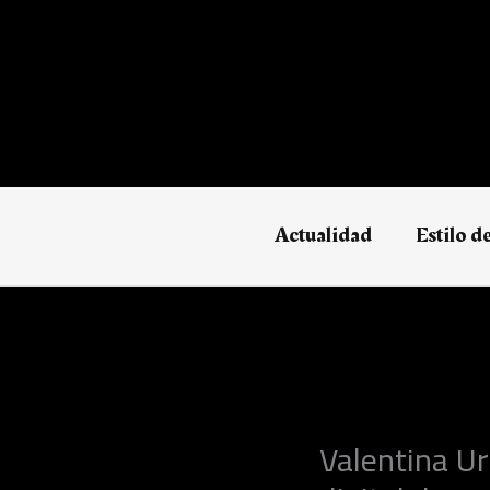
Ir
al
contenido
Actualidad
Estilo d
Valentina U