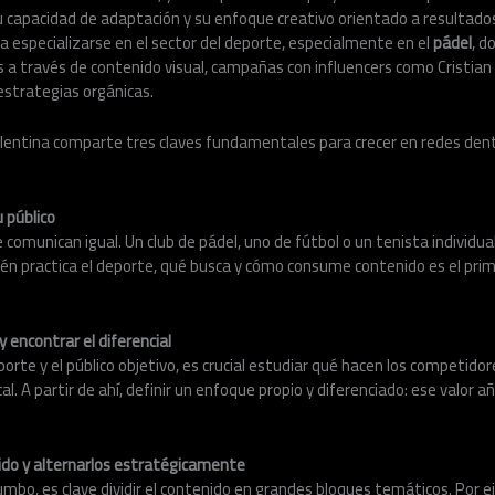
 capacidad de adaptación y su enfoque creativo orientado a resultados
 a especializarse en el sector del deporte, especialmente en el
pádel
, d
s a través de contenido visual, campañas con influencers como Cristia
 estrategias orgánicas.
alentina comparte tres claves fundamentales para crecer en redes den
u público
 comunican igual. Un club de pádel, uno de fútbol o un tenista individu
ién practica el deporte, qué busca y cómo consume contenido es el pri
 encontrar el diferencial
orte y el público objetivo, es crucial estudiar qué hacen los competidor
al. A partir de ahí, definir un enfoque propio y diferenciado: ese valor a
nido y alternarlos estratégicamente
rumbo, es clave dividir el contenido en grandes bloques temáticos. Por e