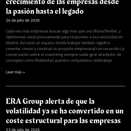
crecimiento de las empresas desde
la pasión hasta el legado
24 de julio de 2026
Cada vez más empresas buscan algo más que una oficina flexible, y
Optimismus nació precisamente para responder a esa necesidad en
Madrid. Así nació un espacio donde trabajar también significa
conectar, crecer y construir un proyecto empresarial con recorrido La
conversación sobre el coworking siempre suele girar alrededor de
conceptos como flexibilidad, puestos compartidos, teletrabajo
Leer más »
ERA
ERA Group alerta de que la
Group
volatilidad ya se ha convertido en un
alerta
de
coste estructural para las empresas
que
la
23 de julio de 2026