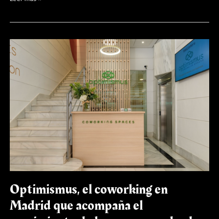
Optimismus,
el
coworking
en
Madrid
que
acompaña
el
crecimiento
de
las
empresas
desde
la
pasión
Optimismus, el coworking en
hasta
el
Madrid que acompaña el
legado