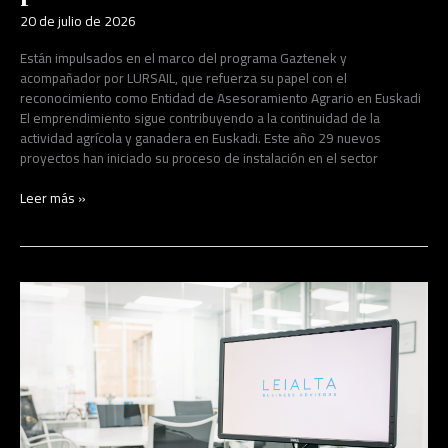
20 de julio de 2026
Están impulsados en el marco del programa Gaztenek y
acompañador por LURSAIL, que refuerza su papel con el
reconocimiento como Entidad de Asesoramiento Agrario en Euskadi
El emprendimiento sigue contribuyendo a la continuidad de la
actividad agrícola y ganadera en Euskadi. Este año 29 nuevos
proyectos han iniciado su proceso de instalación en el sector
Leer más »
El
76%
de
las
empresas
reconoce
que
la