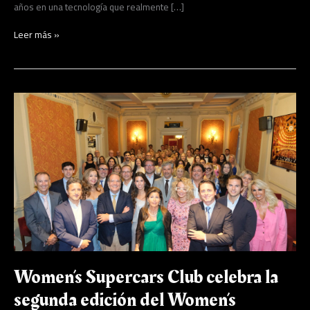
años en una tecnología que realmente […]
Leer más »
Women’s
Supercars
Club
celebra
la
segunda
edición
del
Women’s
Mobility
Congress
en
Barcelona
Women’s Supercars Club celebra la
segunda edición del Women’s