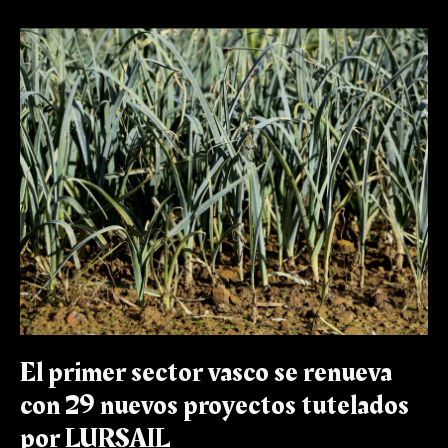
El
primer
sector
vasco
se
renueva
con
29
nuevos
proyectos
tutelados
por
LURSAIL
El primer sector vasco se renueva
con 29 nuevos proyectos tutelados
por LURSAIL