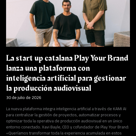
Brand
lanza
una
plataforma
con
inteligencia
artificial
para
gestionar
La start up catalana Play Your Brand
la
producción
lanza una plataforma con
audiovisual
inteligencia artificial para gestionar
la producción audiovisual
30 de julio de 2026
La nueva plataforma integra inteligencia artificial a través de KAMI AI
para centralizar la gestión de proyectos, automatizar procesos y
optimizar toda la operativa de producción audiovisual en un único
entorno conectado. Xavi Bayle, CEO y cofundador de Play Your Brand:
«Queríamos transformar toda la experiencia acumulada en estos