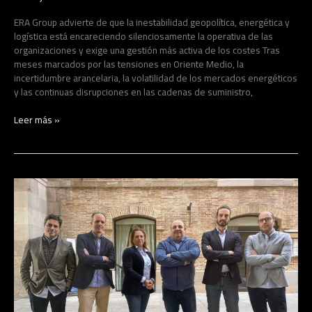
volatilidad
ya
ERA Group advierte de que la inestabilidad geopolítica, energética y
se
logística está encareciendo silenciosamente la operativa de las
ha
organizaciones y exige una gestión más activa de los costes Tras
convertido
meses marcados por las tensiones en Oriente Medio, la
en
incertidumbre arancelaria, la volatilidad de los mercados energéticos
un
y las continuas disrupciones en las cadenas de suministro,
coste
estructural
Leer más »
para
las
empresas
Kintai
cierra
una
ronda
Serie
A
de
10
millones
de