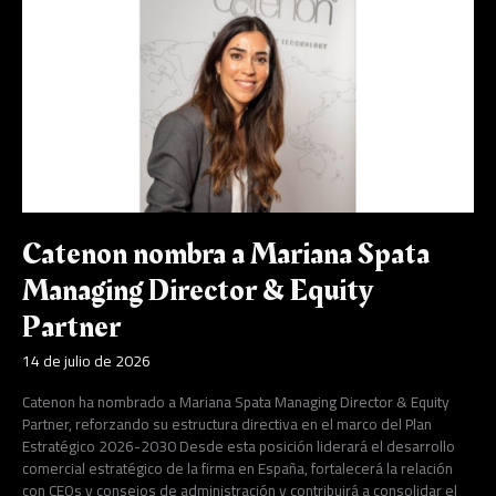
nombra
a
Mariana
Spata
Managing
Director
&
Equity
Partner
Catenon nombra a Mariana Spata
Managing Director & Equity
Partner
14 de julio de 2026
Catenon ha nombrado a Mariana Spata Managing Director & Equity
Partner, reforzando su estructura directiva en el marco del Plan
Estratégico 2026-2030 Desde esta posición liderará el desarrollo
comercial estratégico de la firma en España, fortalecerá la relación
con CEOs y consejos de administración y contribuirá a consolidar el