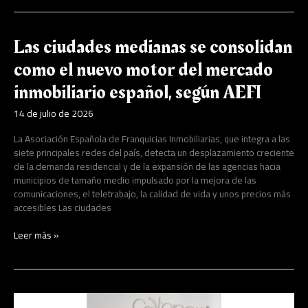
Las
Las ciudades medianas se consolidan
ciudades
como el nuevo motor del mercado
medianas
se
inmobiliario español, según AEFI
consolidan
como
14 de julio de 2026
el
nuevo
La Asociación Española de Franquicias Inmobiliarias, que integra a las
motor
siete principales redes del país, detecta un desplazamiento creciente
del
de la demanda residencial y de la expansión de las agencias hacia
mercado
municipios de tamaño medio impulsado por la mejora de las
inmobiliario
comunicaciones, el teletrabajo, la calidad de vida y unos precios más
español,
accesibles Las ciudades
según
AEFI
Leer más »
Catenon