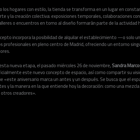
o los hogares con estilo, la tienda se transforma en un lugar en cons
arte y la creación colectiva: exposiciones temporales, colaboraciones co
lleres o encuentros en torno al diseño formarán parte de la actividad ha
pto incorpora la posibilidad de alquilar el establecimiento —o solo 
 profesionales en pleno centro de Madrid, ofreciendo un entorno singul
ores.
de esta nueva etapa, el pasado miércoles 26 de noviembre,
Sandra Marco
ficialmente este nuevo concepto de espacio, así como compartir su vis
e «este aniversario marca un antes y un después. Se busca que el espa
tes y la manera en la que entiende hoy la decoración: como una mezcla v
 otros creadores».