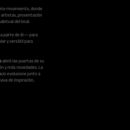
tante movimiento, donde
n artistas, presentación
bitual del local.
una parte de él— para
ar y versátil para
s
abrió las puertas de su
ión y más novedades. La
cio evolucione junto a
iva de inspiración,