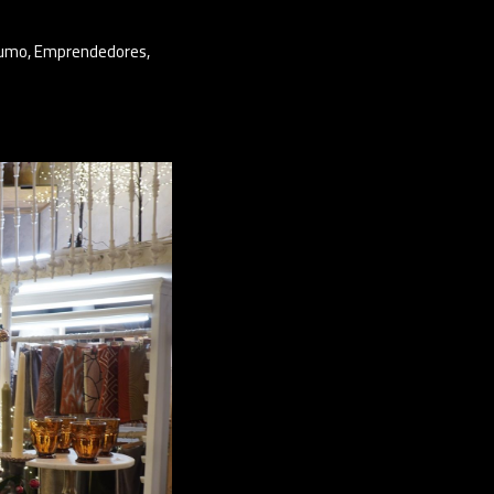
umo
,
Emprendedores
,