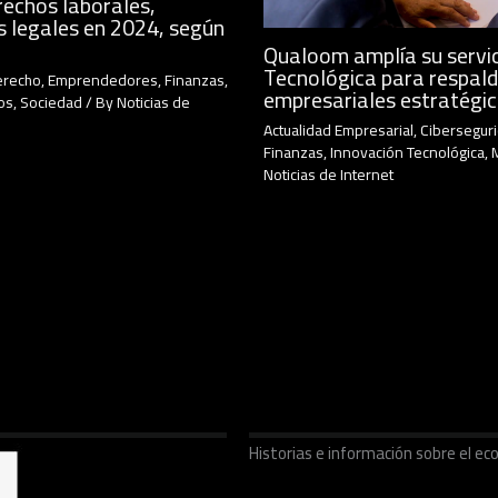
rechos laborales,
s legales en 2024, según
Qualoom amplía su servic
Tecnológica para respald
erecho
,
Emprendedores
,
Finanzas
,
empresariales estratégi
os
,
Sociedad
/ By
Noticias de
Actualidad Empresarial
,
Cibersegur
Finanzas
,
Innovación Tecnológica
,
Noticias de Internet
Historias e información sobre el 