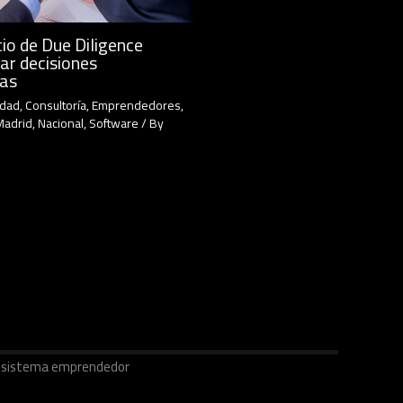
io de Due Diligence
ar decisiones
cas
idad
,
Consultoría
,
Emprendedores
,
Madrid
,
Nacional
,
Software
/ By
ecosistema emprendedor