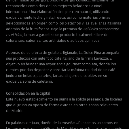
de los maestros Sergio Dondoli y Sergio Colalucci, ampliamente
reconocidos como dos de los mejores heladeros a nivel
internacional. Una elaboración cien por cien natural, utilizando
exclusivamente leche y nata fresca, así como materias primas
seleccionadas en origen como los pistachos y las avellanas italianas
además de la fruta fresca. Bajo la premisa de
«el único conservante
es el frío»
, la marca garantiza un producto totalmente libre de
colorantes, saborizantes artificiales o aditivos químicos.
Además de su oferta de gelato artigianale, La Dolce Fina acompaña
sus productos con auténtico café italiano de la firma Lavazza. El
objetivo es brindar una experiencia gourmet completa, donde los
clientes puedan degustar y apreciar la máxima calidad de un café
junto a un helado, pasteles, tartas, alfajores o cookies en su
exclusiva zona de cafetería.
Consolidación en la capital
Este nuevo establecimiento se suma a la sólida presencia de locales
que el grupo ya opera de forma exitosa en otras zonas relevantes
de Madrid.
En palabras de Juan, dueño de la enseña: «Buscamos ubicarnos en
las zonas más emblemáticas de Madrid y con este sexto local propio