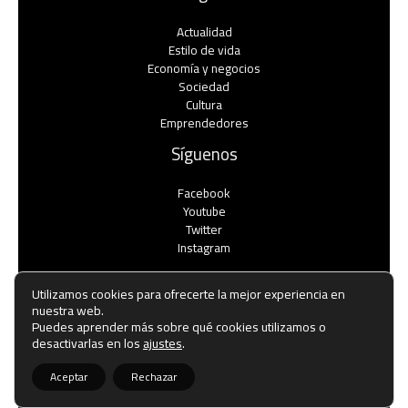
Actualidad
Estilo de vida
Economía y negocios​
Sociedad
Cultura
Emprendedores
Síguenos
Facebook
Youtube
Twitter
Instagram
Utilizamos cookies para ofrecerte la mejor experiencia en
nuestra web.
Puedes aprender más sobre qué cookies utilizamos o
Copyright © Todos los derechos reservados -
desactivarlas en los
ajustes
.
noticiasemprendedores.es
Aceptar
Rechazar
Política de privacidad
-
Política de cookies
-
Contacto