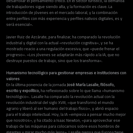
desarrollar el pensamiento crítico. En el sector turístico, la demanda
de trabajadores sigue siendo alta, y la formación es clave. La
introducción de jóvenes en el mercado laboral, y la combinación
entre perfiles con más experiencia y perfiles nativos digitales, es y
será esencial».
Javier Ruiz de Azcárate, para finalizar, ha comparado la revolución
industrial y digital con la actual «revolución cognitiva», y se ha
mostrado reacio a una regulación excesiva, que «puede frenar el
progreso». «Los jóvenes se adaptarán más rápido a la IA, que no
destruye puestos de trabajo, sino que los transforma».
Humanismo tecnológico para gestionar empresas e instituciones con
valores
En la última ponencia de la jornada
José María Lasalle, filósofo,
escrito y expolítico,
ha reflexionado sobre lo que llama «humanismo
tecnológico». Lasalle ha comparado la revolución actual con la
revolución industrial del siglo XVIII, «que transformó el mundo
agrario y liberó al ser humano del trabajo físico», y abrió espacio
para el trabajo intelectual. Hoy, la IA «empieza a pensar mucho mejor
que nosotros», y ha citado a Isaac Newton, «para aprovechar ese
trabajo de las máquinas para colocarnos sobre esos hombros de
gigantes y mirar mucho más lejos». Lasalle piensa que Europa tiene