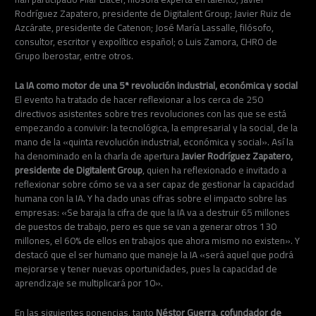
Rodríguez Zapatero, presidente de Digitalent Group; Javier Ruiz de
Azcárate, presidente de Catenon; José María Lassalle, filósofo,
consultor, escritor y expolítico español; o Luis Zamora, CHRO de
Grupo Iberostar, entre otros.
La IA como motor de una 5ª revolución industrial, económica y social
El evento ha tratado de hacer reflexionar a los cerca de 250
directivos asistentes sobre tres revoluciones con las que se está
empezando a convivir: la tecnológica, la empresarial y la social, de la
mano de la «quinta revolución industrial, económica y social». Así la
ha denominado en la charla de apertura
Javier Rodríguez Zapatero,
presidente de Digitalent Group
, quien ha reflexionado e invitado a
reflexionar sobre cómo se va a ser capaz de gestionar la capacidad
humana con la IA. Y ha dado unas cifras sobre el impacto sobre las
empresas: «Se baraja la cifra de que la IA va a destruir 65 millones
de puestos de trabajo, pero es que se van a generar otros 130
millones, el 60% de ellos en trabajos que ahora mismo no existen». Y
destacó que el ser humano que maneje la IA «será aquel que podrá
mejorarse y tener nuevas oportunidades, pues la capacidad de
aprendizaje se multiplicará por 10».
En las siguientes ponencias, tanto
Néstor Guerra, cofundador de