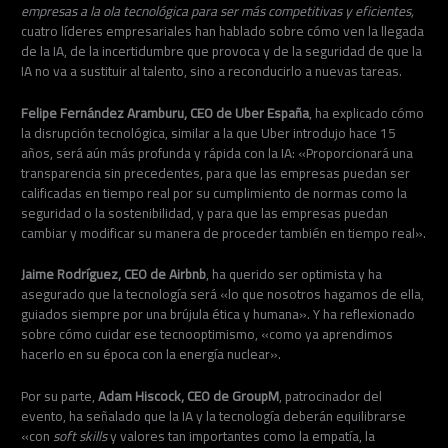
empresas a la ola tecnológica para ser más competitivas y eficientes,
cuatro líderes empresariales han hablado sobre cómo ven la llegada
de la IA, de la incertidumbre que provoca y de la seguridad de que la
IA no va a sustituir al talento, sino a reconducirlo a nuevas tareas.
Felipe Fernández Aramburu, CEO de Uber España
, ha explicado cómo
la disrupción tecnológica, similar a la que Uber introdujo hace 15
años, será aún más profunda y rápida con la IA: «Proporcionará una
transparencia sin precedentes, para que las empresas puedan ser
calificadas en tiempo real por su cumplimiento de normas como la
seguridad o la sostenibilidad, y para que las empresas puedan
cambiar y modificar su manera de proceder también en tiempo real».
Jaime Rodríguez, CEO de Airbnb
, ha querido ser optimista y ha
asegurado que la tecnología será «lo que nosotros hagamos de ella,
guiados siempre por una brújula ética y humana». Y ha reflexionado
sobre cómo cuidar ese tecnooptimismo, «como ya aprendimos
hacerlo en su época con la energía nuclear».
Por su parte,
Adam Hiscock, CEO de GroupM
, patrocinador del
evento, ha señalado que la IA y la tecnología deberán equilibrarse
«con
soft skills
y valores tan importantes como la empatía, la