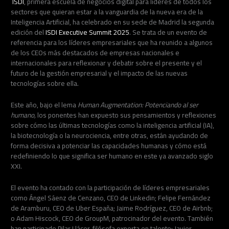
ISDI
, primera escuela de negocios digital para líderes de todos los
sectores que quieran estar a la vanguardia de la nueva era de la
Inteligencia Artificial, ha celebrado en su sede de Madrid la segunda
edición del
ISDI Executive Summit 2025
. Se trata de un evento de
referencia para los líderes empresariales que ha reunido a algunos
de los CEOs más destacados de empresas nacionales e
internacionales para reflexionar y debatir sobre el presente y el
futuro de la gestión empresarial y el impacto de las nuevas
tecnologías sobre ella.
Este año, bajo el lema
Human Augmentation: Potenciando al ser
humano,
los ponentes han expuesto sus pensamientos y reflexiones
sobre cómo las últimas tecnologías como la inteligencia artificial (IA),
la biotecnología o la neurociencia, entre otras, están ayudando de
forma decisiva a potenciar las capacidades humanas y cómo está
redefiniendo lo que significa ser humano en este ya avanzado siglo
XXI.
El evento ha contado con la participación de líderes empresariales
como Ángel Sáenz de Cenzano, CEO de Linkedin; Felipe Fernández
de Aramburu, CEO de Uber España; Jaime Rodríguez, CEO de Airbnb;
o Adam Hiscock, CEO de GroupM, patrocinador del evento. También
han participado Pilar Llácer, filósofa experta en talento; Javier