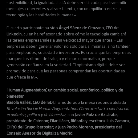
sostenibilidad, la igualdad… La IA debe ser utilizada para transmitir
mensajes coherentes y atraer talento, con un equilibrio entre la
tecnología y las habilidades humanas».
El cuarto participante ha sido
Ángel Sáenz de Cenzano, CEO de
LinkedIn,
quien ha reflexionado sobre cómo la tecnología cambiará
las tareas empresariales a una velocidad mayor que antes. «Las
empresas deben generar valor no solo para sí mismas, sino también
para empleados, sociedad e inversores. Es crucial que las empresas
marquen los ritmos de trabajo y el marco normativo, porque
generarán confianza en la sociedad. El optimismo digital debe ser
promovido para que las personas comprendan las oportunidades
que ofrece la IA».
‘Human Augmentation’, un cambio social, económico, político y de
bienestar
Basola Vallés, CEO de ISDI,
ha moderado la mesa redonda titulada
Revolución Social: Human Augmentation: Cómo afectará a nivel social,
económico, político y de bienestar
, con
Javier Ruiz de Azcárate,
presidente de Catenon
;
Pilar Llácer, filósofa y escritora
;
Luis Zamora,
CHRO del Grupo Iberostar;
y
Juan Pedro Moreno, presidente del
Consejo Asesor de Digitaliza Madrid.