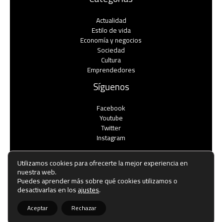
Actualidad
Estilo de vida
Economía y negocios​
Sociedad
Cultura
Emprendedores
Síguenos
Facebook
Youtube
Twitter
Instagram
Utilizamos cookies para ofrecerte la mejor experiencia en
nuestra web.
Puedes aprender más sobre qué cookies utilizamos o
Copyright © Todos los derechos reservados -
desactivarlas en los
ajustes
.
noticiasemprendedores.es
Aceptar
Rechazar
Política de privacidad
-
Política de cookies
-
Contacto