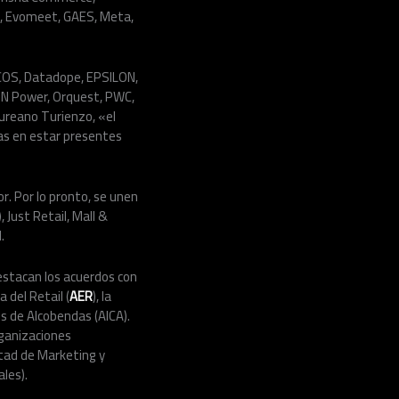
 Evomeet, GAES, Meta,
 COS, Datadope, EPSILON,
 QN Power, Orquest, PWC,
aureano Turienzo, «el
as en estar presentes
. Por lo pronto, se unen
Just Retail, Mall &
.
estacan los acuerdos con
a del Retail
(
AER
), la
s de Alcobendas (AICA).
rganizaciones
ltad de Marketing y
les).