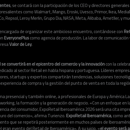
entes
, se contará con la participación de los CEO y directores general
bresalientes como Walmart, Mango, Eroski, Uvesco, Primor, Ikea, Media
Co, Repsol, Leroy Merlin, Grupo Dia, NASA, Meta, Alibaba, Ametller, y m
 encargada de organizar este ambicioso encuentro, contándose con
Ret
con
EveryonePlus
como agencia de producción. La labor de comunicación 
presa
Valor de Ley
.
 se convertirá en el epicentro del comercio y la innovación
con la celebr
dicado al sector Retail en habla hispana y portuguesa. Líderes empres
ores, startups y expertos compartirán tendencias, soluciones tecnológ
xperiencia de compra y la gestión del punto de venta en toda la regió
rma presencial y también online, a profesionales de Europa y América La
working, la formación y la generación de negocio. «Con un enfoque en la 
riencia del consumidor, ExpoRetail Iberoamérica 2026 será una cita impr
turo del comercio», afirma Turienzo.
ExpoRetail Iberoamérica
, como ant
vento que se repetirá posteriormente en muchos países de Iberoaméri
l gran evento del Retail de Iberoamérica». A su juicio, «
el evento será