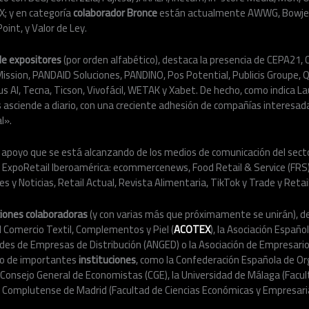
X; y en categoría
colaborador Bronce
están actualmente AWWG, Bowje,
oint, y Valor de Ley.
de expositores
(por orden alfabético), destaca la presencia de CEPA21,
Mission, PANDAID Soluciones, PANDINO, Pos Potential, Publicis Groupe,
s AI, Tecna, Ticson, Vivofácil, WETAK y Xabet. De hecho, como indica L
 asciende a diario, con una creciente adhesión de compañías interesad
l».
apoyo que se está alcanzando de los medios de comunicación del sector
 ExpoRetail Iberoamérica: ecommercenews, Food Retail & Service (FRS), 
s y Noticias, Retail Actual, Revista Alimentaria, TikTok y Trade y Retail
ciones colaboradoras
(y con varias más que próximamente se unirán), d
el Comercio Textil, Complementos y Piel (
ACOTEX
), la Asociación Español
des de Empresas de Distribución (ANGED) o la Asociación de Empresario
ldo de importantes
instituciones
, como la Confederación Española de O
 Consejo General de Economistas (CGE), la Universidad de Málaga (Facu
d Complutense de Madrid (Facultad de Ciencias Económicas y Empresaria