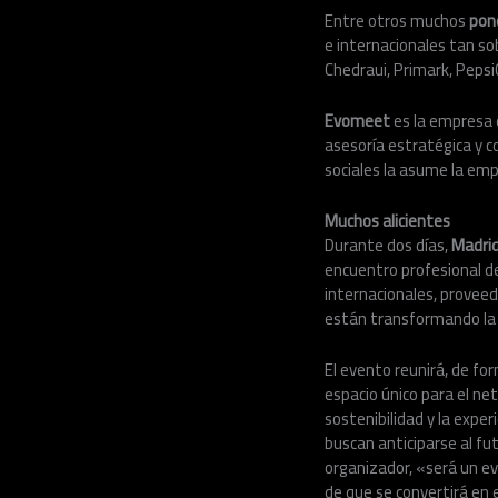
Entre otros muchos
pon
e internacionales tan so
Chedraui, Primark, Pepsi
Evomeet
es la empresa
asesoría estratégica y 
sociales la asume la em
Muchos alicientes
Durante dos días,
Madrid
encuentro profesional de
internacionales, proveed
están transformando la e
El evento reunirá, de fo
espacio único para el net
sostenibilidad y la expe
buscan anticiparse al fu
organizador, «será un e
de que se convertirá en e