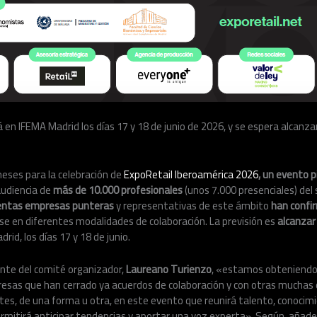
 en IFEMA Madrid los días 17 y 18 de junio de 2026, y se espera alcanzar
eses para la celebración de
ExpoRetail Iberoamérica 2026
, un
evento p
udiencia de
más de 10.000 profesionales
(unos 7.000 presenciales) del s
entas empresas punteras
y representativas de este ámbito
han confi
ose en diferentes modalidades de colaboración. La previsión es
alcanzar
id, los días 17 y 18 de junio.
nte del comité organizador,
Laureano Turienzo
, «estamos obteniendo 
esas que han cerrado ya acuerdos de colaboración y con otras muchas
tes, de una forma u otra, en este evento que reunirá talento, conocim
rmitirá anticipar tendencias y aportar una voz experta». Según, añad