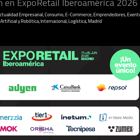
ón en ExpoRetail Iberoamérica 2026
ctualidad Empresarial
,
Consumo
,
E-Commerce
,
Emprendedores
,
Event
 Artificial y Robótica
,
Internacional
,
Logística
,
Madrid