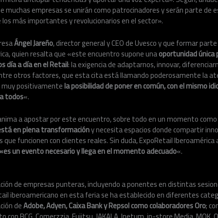
 muchas empresas se unirán como patrocinadores y serán parte de es
 los más importantes y revolucionarios en el sector».
presa
Ángel Jareño
, director general y CEO de Uvesco y que formar part
ica, quien resalta que «este encuentro supone una
oportunidad única 
 día a día en el Retail
: la exigencia de adaptarnos, innovar, diferenciarn
, entre otros factores, que esta cita está llamando poderosamente la at
ar muy positivamente
la posibilidad de poner en común, con el mismo idi
ra todos
«.
 anima a apostar por este encuentro, sobre todo en un momento como e
está en plena transformación
y necesita espacios donde compartir innov
s que funcionen con clientes reales. Sin duda, ExpoRetail Iberoamérica 
«es
un evento necesario y llega en el momento adecuado
«.
ación de empresas punteras, incluyendo a ponentes en distintas sesione
etail iberoamericano en esta feria se ha establecido en diferentes cate
ación de
Adobe, Adyen, Caixa Bank y Repsol como colaboradores Oro
; c
o con BCG, Comerzzia, Fujitsu, JAKALA, Inetum, in-store Media, MOK,