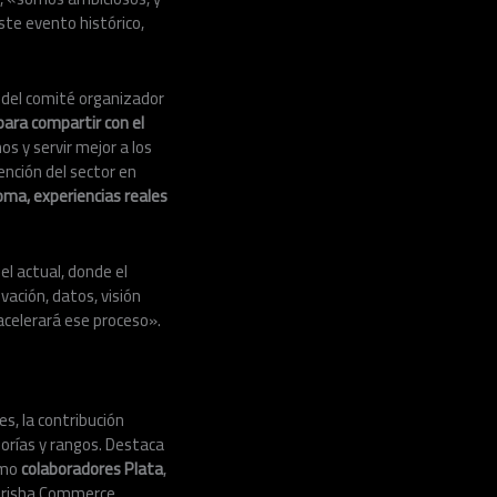
te evento histórico,
e del comité organizador
para compartir con el
os y servir mejor a los
ención del sector en
oma, experiencias reales
l actual, donde el
ación, datos, visión
acelerará ese proceso».
s, la contribución
gorías y rangos. Destaca
omo
colaboradores Plata
,
 Orisha Commerce,