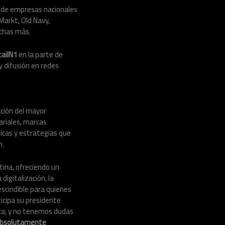
es de empresas nacionales
Markt, Old Navy,
uchas más.
ailN1
en la parte de
y difusión en redes
ación del mayor
ariales, marcas
icas y estrategias que
n.
tina, ofreciendo un
digitalización, la
escindible para quienes
icipa su presidente
ca, y no tenemos dudas
 absolutamente