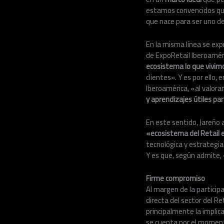
estamos convencidos que
que nace para ser uno de
En la misma línea se ex
de ExpoRetail Iberoamér
ecosistema lo que vivimos
clientes». Y es por ello
Iberoamérica, «al valor
y aprendizajes útiles pa
En este sentido, Jareño
«ecosistema del Retail 
tecnológica y estrategia
Y es que, según admite,
Firme compromiso
Al margen de la particip
directa del sector del R
principalmente la implic
se cuenta por el moment