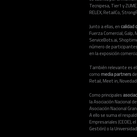
Tecnipesa, Tier1 y ZUME
RELEX, RetailCo, StrongP
Junto a ellas, en
calidad 
Fuerza Comercial, Galp, 
ServiceBots.ai, Shoptimu
número de participantes
en la exposición comercia
También relevante es el 
como
media partners
de
Retail, Meet in, Novedade
Como principales
asocia
la Asociación Nacional d
Asociación Nacional Gran
A ello se suma el respa
Empresariales (CEOE), el
Gestión) o la Universida