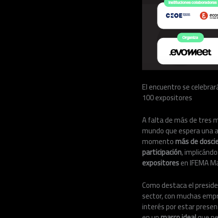
El encuentro se celebrará
100 expositores
A falta de más de tres m
mundo que espera una a
momento
más de dosci
participación
, implicánd
expositores
en IFEMA Madr
Como destaca el preside
sector, con muchas empr
interés por estar presen
en un
marco
ideal
que pe