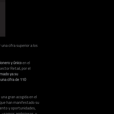
 una cifra superior a los
ionero y único
en el
ector Retail, por el
rmado ya su
 una cifra de 110
una gran acogida en el
 que han manifestado su
iento y oportunidades,
e, «somos ambiciosos, y