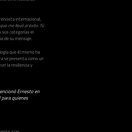
rencista internacional,
ue me llevó al éxito. Tú
 sus categorías el
cia de su mensaje.
logía que él mismo ha
bra se presenta como un
r la resiliencia y
mencionó Ernesto en
d para quienes
rente a las