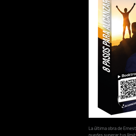
La última obra de Ernest
puedes superar tus límit