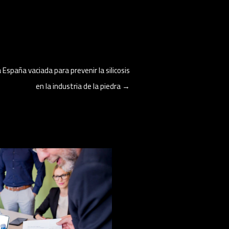
 España vaciada para prevenir la silicosis
en la industria de la piedra
→