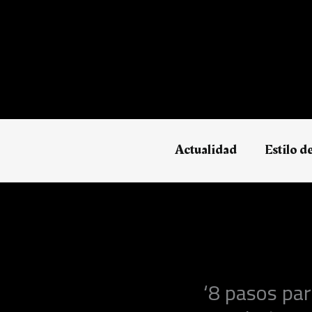
Ir
al
contenido
Actualidad
Estilo d
‘8 pasos par