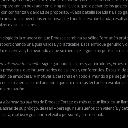
ompara con un boxeador en el ring de la vida, que, a pesar de los golpes
 con confianza y claridad de propósito. «Cada batalla librada ha sido g
de cansancio convertidas en sonrisas de triunfo,» escribe Landa, resaltan
frece a sus lectores.
han elogiado la manera en que Ernesto combina su sólida formación prof
porcionando una guía valiosa y practicable. Este enfoque genuino y di
o en ventas y ha ayudado a que su mensaje llegue a un público amplio 
ra alcanzar tus sueños
sigue ganando lectores y admiradores, Ernesto
s proyectos, que incluyen series de talleres y conferencias. Estas inici
isión de empoderar y motivar a personas en todo el mundo a perseguir 
no solo cuenta su historia, sino que anima a sus lectores a escribir la
determinación.
a alcanzar tus sueños
de Ernesto Cortez es más que un libro; es un llam
alabras de su prólogo, desean «perseguir sus sueños con valentía y de
spira, motiva y guía hacia el éxito personal y profesional.