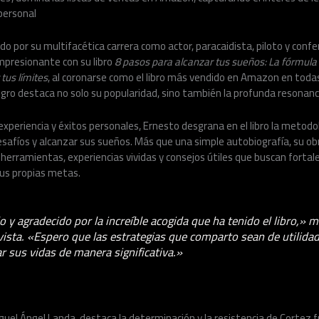
 personal
do por su multifacética carrera como actor, paracaidista, piloto y confe
mpresionante con su libro
8 pasos para alcanzar tus sueños: La fórmula q
tus límites
, al coronarse como el libro más vendido en Amazon en todas
logro destaca no solo su popularidad, sino también la profunda resonan
periencia y éxitos personales, Ernesto desgrana en el libro la metodo
esafíos y alcanzar sus sueños. Más que una simple autobiografía, su o
herramientas, experiencias vividas y consejos útiles que buscan fortalece
sus propias metas.
y agradecido por la increíble acogida que ha tenido el libro,» 
vista. «Espero que las estrategias que comparto sean de utilida
 sus vidas de manera significativa.»
iguel Ángel Landa, destaca la determinación y la resistencia de Cortez f