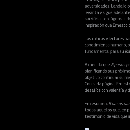
adversidades. Landa lo c
levanta y sigue adelante
sacrificio, con lágrimas 
inspiración que Ernesto o
Los críticos y lectores 
conocimiento humano, pro
fundamental para su éxit
A medida que
8 pasos pa
planificando sus próximo
objetivo continuar su m
Con cada página, Ernesto 
desafíos con valentía y 
En resumen,
8 pasos par
todos aquellos que, en p
testimonio de vida que in