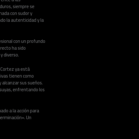
 duros, siempre se
anada con sudor y
do la autenticidad y la
esional con un profundo
recto ha sido
y diverso.
 Cortez ya está
ativas tienen como
y alcanzar sus sueños.
s suyas, enfrentando los
ado a la acción para
terminación». Un