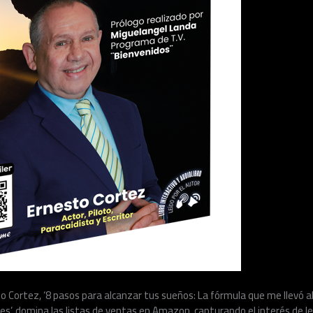
o Cortez, ‘8 pasos para alcanzar tus sueños: La fórmula que me llevó a
es’, domina las listas de ventas en Amazon, capturando el interés de l