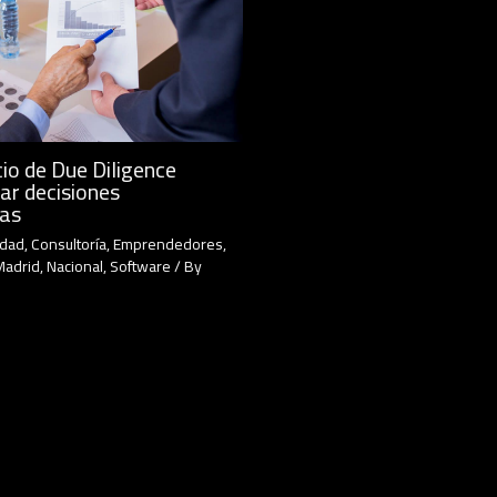
io de Due Diligence
ar decisiones
cas
idad
,
Consultoría
,
Emprendedores
,
Madrid
,
Nacional
,
Software
/ By