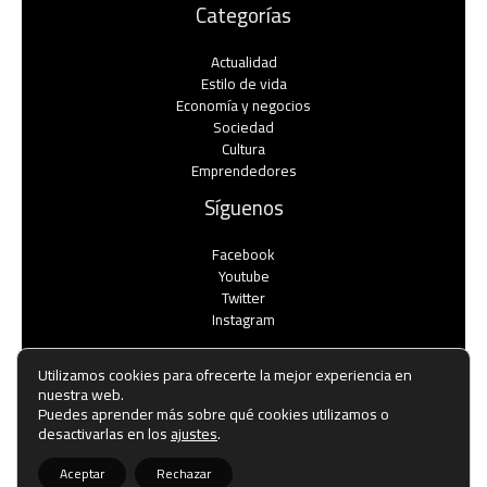
Categorías
Actualidad
Estilo de vida
Economía y negocios​
Sociedad
Cultura
Emprendedores
Síguenos
Facebook
Youtube
Twitter
Instagram
Utilizamos cookies para ofrecerte la mejor experiencia en
nuestra web.
Puedes aprender más sobre qué cookies utilizamos o
Copyright © Todos los derechos reservados -
desactivarlas en los
ajustes
.
noticiasemprendedores.es
Aceptar
Rechazar
Política de privacidad
-
Política de cookies
-
Contacto