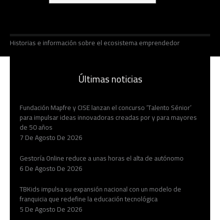
Historias e información sobre el ecosistema emprendedor
Últimas noticias
Fundación Mapfre y CISE lanzan el concurso ‘Talento Sénior’
para impulsar ideas innovadoras creadas por y para mayores
de 50 años
7 De Agosto De 2026
Gestoría Online reduce a unas horas el alta de autónomo
6 De Agosto De 2026
TBKids impulsa su expansión nacional con un modelo de
franquicia que redefine la educación tecnológica
5 De Agosto De 2026