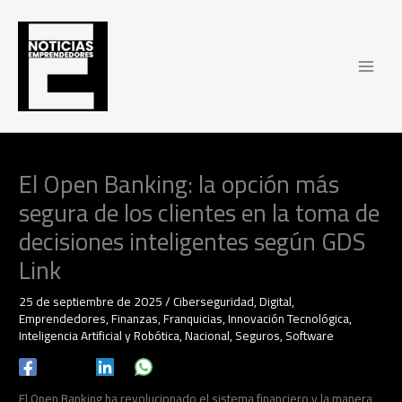
Ir
al
contenido
El Open Banking: la opción más
segura de los clientes en la toma de
decisiones inteligentes según GDS
Link
25 de septiembre de 2025
/
Ciberseguridad
,
Digital
,
Emprendedores
,
Finanzas
,
Franquicias
,
Innovación Tecnológica
,
Inteligencia Artificial y Robótica
,
Nacional
,
Seguros
,
Software
El Open Banking ha revolucionado el sistema financiero y la manera