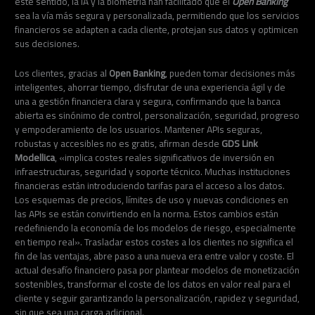
este sentido, la IA y la biometría han facilitado que el
Open Banking
sea la vía más segura y personalizada, permitiendo que los servicios
financieros se adapten a cada cliente, protejan sus datos y optimicen
sus decisiones.
Los clientes, gracias al
Open Banking
, pueden tomar decisiones más
inteligentes, ahorrar tiempo, disfrutar de una experiencia ágil y de
una a gestión financiera clara y segura, confirmando que la banca
abierta es sinónimo de control, personalización, seguridad, progreso
y empoderamiento de los usuarios. Mantener APIs seguras,
robustas y accesibles no es gratis, afirman desde
GDS Link
Modellica
, «implica costes reales significativos de inversión en
infraestructuras, seguridad y soporte técnico. Muchas instituciones
financieras están introduciendo tarifas para el acceso a los datos.
Los esquemas de precios, límites de uso y nuevas condiciones en
las APIs se están convirtiendo en la norma. Estos cambios están
redefiniendo la economía de los modelos de riesgo, especialmente
en tiempo real». Trasladar estos costes a los clientes no significa el
fin de las ventajas, abre paso a una nueva era entre valor y coste. El
actual desafío financiero pasa por plantear modelos de monetización
sostenibles, transformar el coste de los datos en valor real para el
cliente y seguir garantizando la personalización, rapidez y seguridad,
sin que sea una carga adicional.