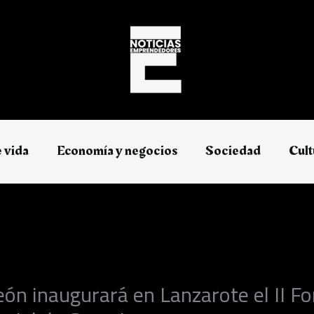
e vida
Economía y negocios​
Sociedad
Cult
eón inaugurará en Lanzarote el II Fo