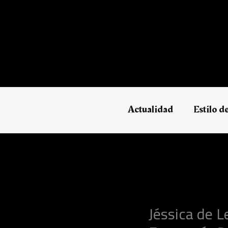
Ir
al
contenido
Actualidad
Estilo d
Jéssica de L