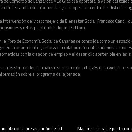
a de Comercio de Lanzarote y La Graciosa aportará la visión del tejido 
el intercambio de experiencias y la cooperación entre los distintos ag
la intervención del viceconsejero de Bienestar Social, Francisco Candil, q
conclusiones y retos planteados durante el foro.
, el Foro de Economía Social de Canarias se consolida como un espacio
generar conocimiento y reforzar la colaboración entre administraciones
ometidas con la creación de empleo y el desarrollo sostenible en las Isl
 en asistir pueden formalizar su inscripción a través de la web foroec
información sobre el programa de la jornada.
ueble con la presentación de la II
Madrid se llena de pasta con 