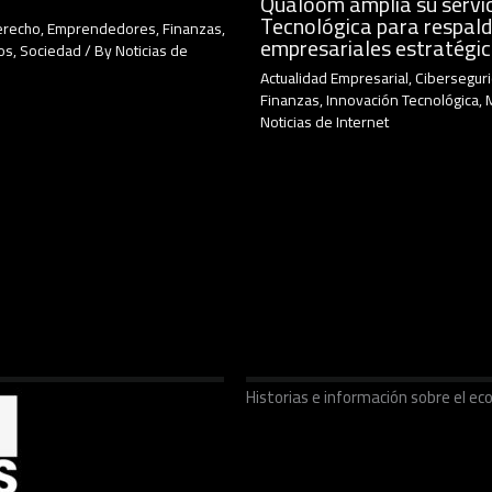
Qualoom amplía su servic
Tecnológica para respald
erecho
,
Emprendedores
,
Finanzas
,
empresariales estratégi
os
,
Sociedad
/ By
Noticias de
Actualidad Empresarial
,
Cibersegur
Finanzas
,
Innovación Tecnológica
,
Noticias de Internet
Historias e información sobre el 