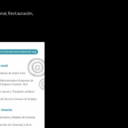
onal
,
Restauración
,