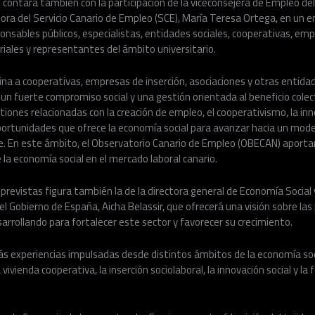
l contará también con la participación de la viceconsejera de Empleo de
ectora del Servicio Canario de Empleo (SCE), María Teresa Ortega, en un
ponsables públicos, especialistas, entidades sociales, cooperativas, emp
iales y representantes del ámbito universitario.
ina a cooperativas, empresas de inserción, asociaciones y otras entida
un fuerte compromiso social y una gestión orientada al beneficio colec
ones relacionadas con la creación de empleo, el cooperativismo, la inno
ortunidades que ofrece la economía social para avanzar hacia un mode
le. En este ámbito, el Observatorio Canario de Empleo (OBECAN) aportará
 la economía social en el mercado laboral canario.
 previstas figura también la de la directora general de Economía Social
l Gobierno de España, Aicha Belassir, que ofrecerá una visión sobre las p
arrollando para fortalecer este sector y favorecer su crecimiento.
ás experiencias impulsadas desde distintos ámbitos de la economía soc
a vivienda cooperativa, la inserción sociolaboral, la innovación social y la