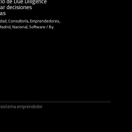
io de Due Diligence
ar decisiones
cas
idad
,
Consultoría
,
Emprendedores
,
Madrid
,
Nacional
,
Software
/ By
ecosistema emprendedor