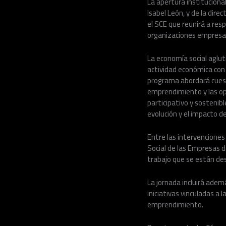
La apertura instituciona
Isabel León, y de la dir
el SCE que reunirá a res
organizaciones empresar
La economía social aglut
actividad económica con 
programa abordará cuesti
emprendimiento y las op
participativo y sostenib
evolución y el impacto de
Entre las intervenciones
Social de las Empresas de
trabajo que se están des
La jornada incluirá adem
iniciativas vinculadas a l
emprendimiento.