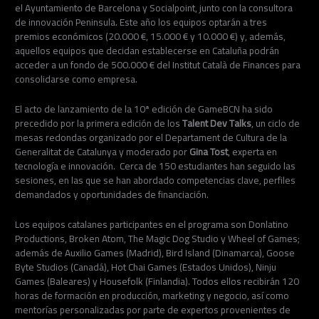
el Ayuntamiento de Barcelona y Socialpoint, junto con la consultora
de innovación Peninsula. Este año los equipos optarán a tres
premios económicos (20.000 €, 15.000 € y 10.000 €) y, además,
aquellos equipos que decidan establecerse en Cataluña podrán
acceder a un fondo de 500.000 € del Institut Català de Finances para
consolidarse como empresa.
El acto de lanzamiento de la 10ª edición de GameBCN ha sido
precedido por la primera edición de los
Talent Dev Talks
, un ciclo de
mesas redondas organizado por el Departament de Cultura de la
Generalitat de Catalunya y moderado por
Gina Tost
, experta en
tecnología e innovación. Cerca de 150 estudiantes han seguido las
sesiones, en las que se han abordado competencias clave, perfiles
demandados y oportunidades de financiación.
Los equipos catalanes participantes en el programa son Donlatino
Productions, Broken Atom, The Magic Dog Studio y Wheel of Games;
además de Auxilio Games (Madrid), Bird Island (Dinamarca), Goose
Byte Studios (Canadá), Hot Chai Games (Estados Unidos), Ninju
Games (Baleares) y Housefolk (Finlandia). Todos ellos recibirán 120
horas de formación en producción, marketing y negocio, así como
mentorías personalizadas por parte de expertos provenientes de