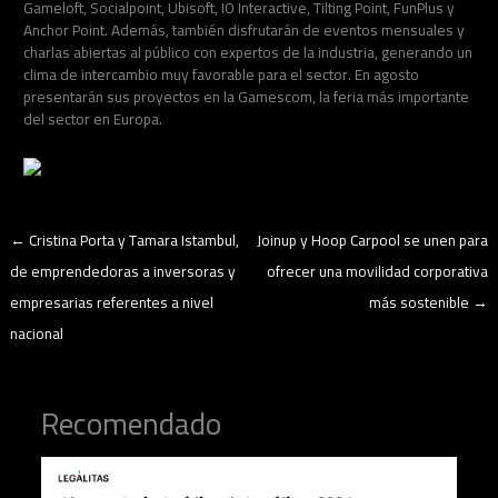
Gameloft, Socialpoint, Ubisoft, IO Interactive, Tilting Point, FunPlus y
Anchor Point. Además, también disfrutarán de eventos mensuales y
charlas abiertas al público con expertos de la industria, generando un
clima de intercambio muy favorable para el sector. En agosto
presentarán sus proyectos en la Gamescom, la feria más importante
del sector en Europa.
←
Cristina Porta y Tamara Istambul,
Joinup y Hoop Carpool se unen para
de emprendedoras a inversoras y
ofrecer una movilidad corporativa
empresarias referentes a nivel
más sostenible
→
nacional
Recomendado