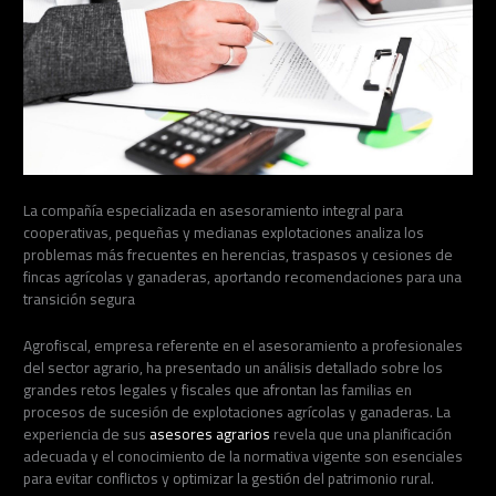
La compañía especializada en asesoramiento integral para
cooperativas, pequeñas y medianas explotaciones analiza los
problemas más frecuentes en herencias, traspasos y cesiones de
fincas agrícolas y ganaderas, aportando recomendaciones para una
transición segura
Agrofiscal, empresa referente en el asesoramiento a profesionales
del sector agrario, ha presentado un análisis detallado sobre los
grandes retos legales y fiscales que afrontan las familias en
procesos de sucesión de explotaciones agrícolas y ganaderas. La
experiencia de sus
asesores agrarios
revela que una planificación
adecuada y el conocimiento de la normativa vigente son esenciales
para evitar conflictos y optimizar la gestión del patrimonio rural.