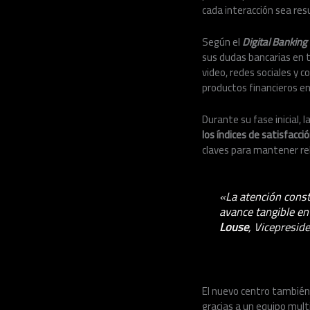
cada interacción sea res
Según el
Digital Bankin
sus dudas bancarias en 
video, redes sociales y 
productos financieros e
Durante su fase inicial,
los índices de satisfacci
claves para mantener re
«La atención const
avance tangible e
Louse
, Vicepresid
El nuevo centro también 
gracias a un equipo multi