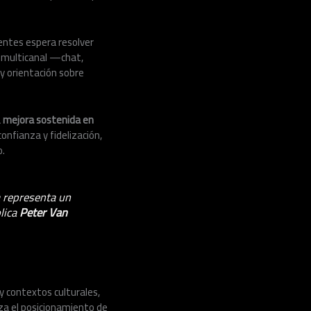
lientes espera resolver
o multicanal —chat,
 y orientación sobre
a
mejora sostenida en
onfianza y fidelización,
o.
a representa un
lica
Peter Van
y contextos culturales,
erza el posicionamiento de