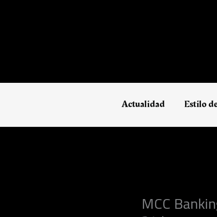
Ir
al
contenido
Actualidad
Estilo d
MCC Banking 