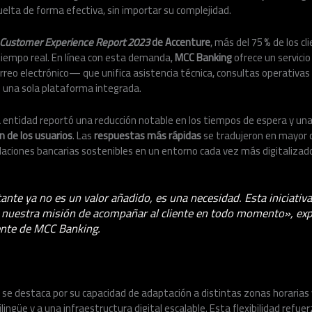
uelta de forma efectiva, sin importar su complejidad.
g Customer Experience Report 2023
de Accenture
, más del 75 % de los c
tiempo real. En línea con esta demanda,
MCC Banking
ofrece un servici
correo electrónico— que unifica asistencia técnica, consultas operativas
n una sola plataforma integrada.
 la entidad reportó una reducción notable en los tiempos de espera y un
ón de los usuarios
. Las
respuestas más rápidas
se tradujeron en mayor c
laciones bancarias sostenibles en un entorno cada vez más digitalizad
ante ya no es un valor añadido, es una necesidad. Esta iniciativ
n nuestra misión de acompañar al cliente en todo momento», exp
ente de MCC Banking.
se destaca por su capacidad de adaptación a distintas zonas horarias 
lingüe y a una infraestructura digital escalable. Esta flexibilidad refu