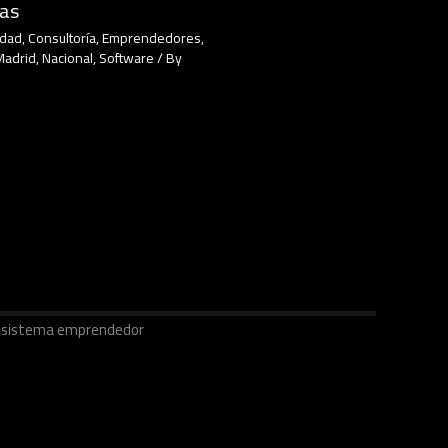
cas
idad
,
Consultoría
,
Emprendedores
,
Madrid
,
Nacional
,
Software
/ By
ecosistema emprendedor