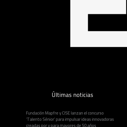
Últimas noticias
Fundación Mapfre y CISE lanzan el concurso
‘Talento Sénior’ para impulsar ideas innovadoras
creadas por y para mayores de 50 años