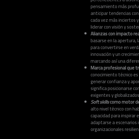
pensamiento más profund
anticipar tendencias con
cada vez más inciertos y
liderar con visión y soste
Alianzas con impacto rea
basarse en la apertura, 
para convertirse en verd
innovación y un crecimie
marcando así una diferen
Marca
profesional que t
conocimiento técnico es 
generar confianza y apor
significa posicionarse c
exigentes y globalizados.
Soft skills
como motor de 
alto nivel técnico con h
capacidad para inspirar
adaptarse a escenarios im
organizacionales resilien