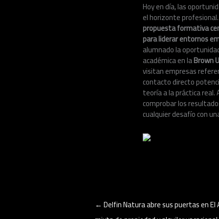
Hoy en día, las oportuni
el horizonte profesional.
propuesta formativa cen
para liderar entornos e
alumnado la oportunidad
académica en la
Brown U
visitan empresas refere
contacto directo potenci
teoría a la práctica rea
comprobar los resultados
cualquier desafío con una
←
Delfin Natura abre sus puertas en El A