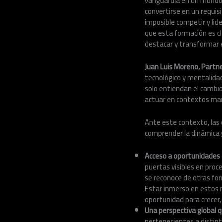
vanguardia en un mundo
convertirse en un requisi
imposible competir y lid
que esta formación es cl
destacar y transformar e
Juan Luis Moreno, Partne
tecnológico y mentalidad
solo entiendan el cambio
actuar en contextos mar
Ante este contexto, las
comprender la dinámica 
Acceso a oportunidades 
puertas visibles en proc
se reconoce de otras fo
Estar inmerso en estos 
oportunidad para crecer,
Una perspectiva global q
pertenecientes a distint