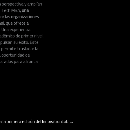
a perspectiva y amplían
u Tech MBA,
una
r las organizaciones
al, que ofrece al
. Una experiencia
adémico de primer nivel,
pulsan su éxito. Este
 permite trasladar la
la oportunidad de
parados para afrontar
a la primera edición del InnovationLab
→