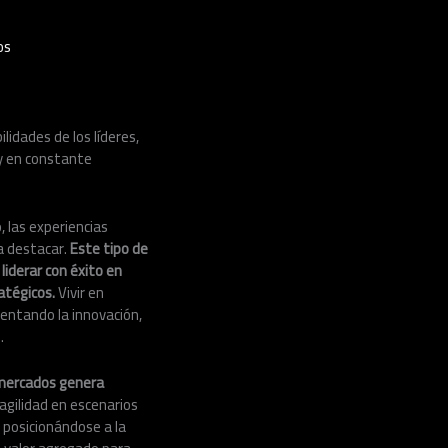
os
lidades de los líderes,
 y en constante
, las experiencias
a destacar.
Este tipo de
liderar con éxito en
atégicos.
Vivir en
mentando la innovación,
.
y mercados genera
agilidad en escenarios
 posicionándose a la