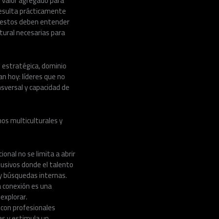
n valor agregado para
 resulta prácticamente
 puestos deben entender
ltural necesarias para
 estratégica, dominio
n hoy: líderes que no
nsversal y capacidad de
os multiculturales y
ional no se limita a abrir
lusivos donde el talento
y búsquedas internas.
 conexión es una
explorar.
 con profesionales
as y estimula un