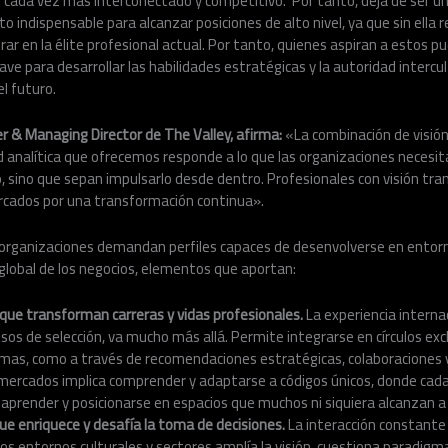
 cada vez más interconectado y competitivo.
Por tanto, deja de ser u
to indispensable para alcanzar posiciones de alto nivel, ya que sin ella
erar en la élite profesional actual. Por tanto, quienes aspiran a estos
ave para desarrollar las habilidades estratégicas y la autoridad intercu
l futuro.
r & Managing Director de The Valley, afirma:
«La combinación de visión
 analítica que ofrecemos responde a lo que las organizaciones necesita
, sino que sepan impulsarlo desde dentro. Profesionales con visión tra
cados por una transformación continua».
 organizaciones demandan perfiles capaces de desenvolverse en entorn
global de los negocios, elementos que aportan:
que transforman carreras y vidas profesionales.
La experiencia internac
esos de selección, va mucho más allá. Permite integrarse en círculos exc
rmas, como a través de recomendaciones estratégicas, colaboraciones 
mercados implica comprender y adaptarse a códigos únicos, donde cada
 aprender y posicionarse en espacios que muchos ni siquiera alcanzan a 
ue enriquece y desafía la toma de decisiones.
La interacción constante
os entornos culturales y sectores amplía la visión, cuestiona paradigm