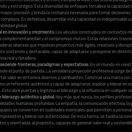
o y estratégico. Esta diversidad de enfoques fortalece la capacidad d
 mayor precisión y brinda la confianza necesaria para tomar decisione
 complejos. En definitiva, desarrollar esta capacidad es indispensable 
nibilidad global.
l en innovación y crecimiento.
Los vínculos construidos en contextos m
la complementariedad y el compromiso mutuo. Estas relaciones trascien
aderas alianzas que impulsan proyectos más ágiles, creativos y disrupt
nto sostenido y destacable, capaz de adaptarse y prosperar en distint
cia real y duradera.
rasciende
fronteras, paradigmas y expectativas.
En un mundo en consta
solo el punto de partida. La verdadera proyección profesional surge de 
tar valor en entornos diversos y cambiantes. Construir una marca con 
omo un referente auténtico y capaz de adaptarse, inspirar y liderar en 
 Esto abre puertas y legitima el liderazgo y la influencia en cualquier c
liderazgo auténtico y global.
Hoy más que nunca, los perfiles profesi
abilidades humanas profundas. La empatía, la comunicación efectiva, la 
 equipos se convierten en cualidades esenciales que permiten a person
previstos y liderar con autenticidad. De esta forma, se facilita la con
tes y orientadas al propósito, capaces de generar valor real y sostenible