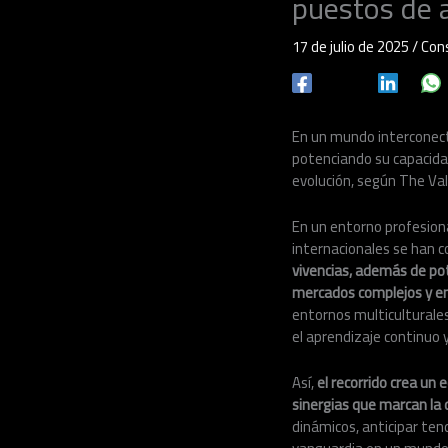
puestos de a
17 de julio de 2025
/
Cons
En un mundo interconectad
potenciando su capacidad
evolución, según The Val
En un entorno profesional
internacionales se han c
vivencias, además de pot
mercados complejos y en 
entornos multiculturales
el aprendizaje continuo y
Así,
el recorrido crea un
sinergias que marcan la 
dinámicos, anticipar ten