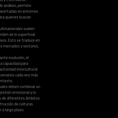
e análisis, permite
s acertadas en entornos
para quienes buscan
ultinacionales suelen
den de lo superficial
ivos. Esto se traduce en
os mercados y sectores,
nte evolución, el
la capacidad para
autoridad intercultural
escenarios cada vez más
ontexto.
onales deben combinar un
gestión emocional y la
as de diferentes ámbitos
strucción de culturas
 a largo plazo.