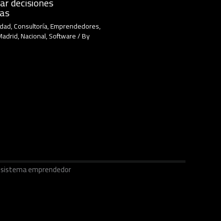
ar decisiones
cas
idad
,
Consultoría
,
Emprendedores
,
Madrid
,
Nacional
,
Software
/ By
ecosistema emprendedor