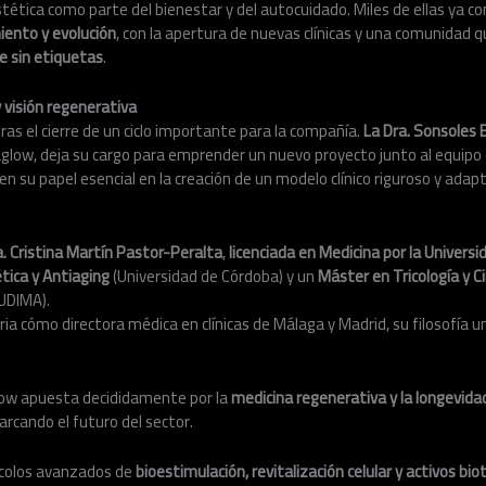
tética como parte del bienestar y del autocuidado. Miles de ellas ya c
iento y evolución
, con la apertura de nuevas clínicas y una comunidad 
e sin etiquetas
.
 visión regenerativa
ras el cierre de un ciclo importante para la compañía.
La Dra. Sonsoles 
aglow, deja su cargo para emprender un nuevo proyecto junto al equipo
 su papel esencial en la creación de un modelo clínico riguroso y adap
a. Cristina Martín Pastor-Peralta
,
licenciada en Medicina por la Univers
tica y Antiaging
(Universidad de Córdoba) y un
Máster en Tricología y Ci
 UDIMA).
ia cómo directora médica en clínicas de Málaga y Madrid, su filosofía 
glow apuesta decididamente por la
medicina regenerativa y la longevida
rcando el futuro del sector.
ocolos avanzados de
bioestimulación, revitalización celular y activos bi