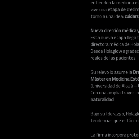
entienden la medicina es
vive una
etapa de crecim
torno a una idea:
cuidars
Nueva dirección médica y
Esta nueva etapa llega t
directora médica de Hol
Desde Holaglow agradecen
reales de las pacientes.
Su relevo lo asume la
Dr
Máster en Medicina Esté
(Universidad de Alcalá –
Con una amplia trayector
naturalidad
.
Bajo su liderazgo, Hola
tendencias que están ma
La firma incorpora prot