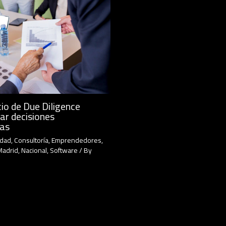
io de Due Diligence
ar decisiones
cas
idad
,
Consultoría
,
Emprendedores
,
Madrid
,
Nacional
,
Software
/ By