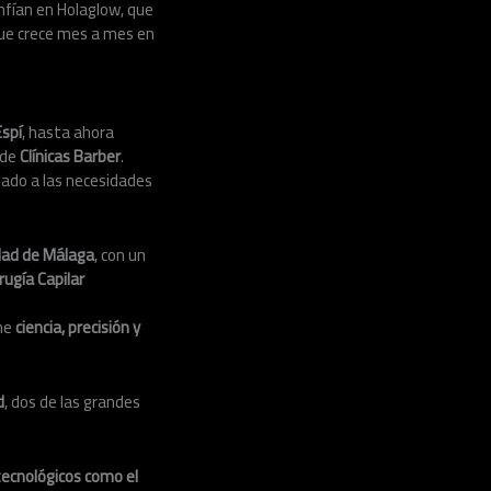
onfían en Holaglow, que
que crece mes a mes en
Espí
, hasta ahora
 de
Clínicas Barber
.
tado a las necesidades
idad de Málaga
, con un
rugía Capilar
une
ciencia, precisión y
d
, dos de las grandes
otecnológicos como el