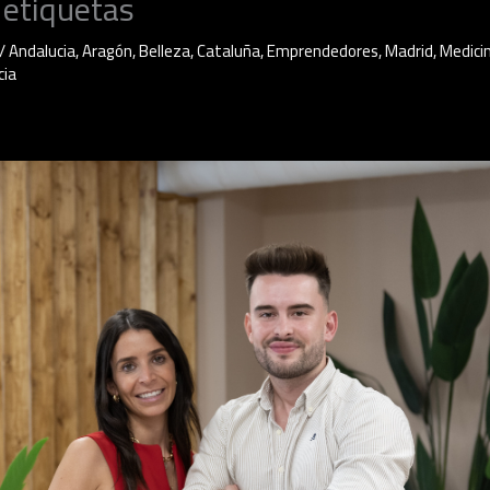
 etiquetas
/
Andalucia
,
Aragón
,
Belleza
,
Cataluña
,
Emprendedores
,
Madrid
,
Medici
cia