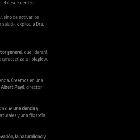
piel desde dentro.
 sino de activar los
 salud», explica la
Dra.
ctor general
, que liderará
e caracteriza a Holaglow,
rencia. Creemos en una
a
Albert Payà
, director
rca que
une ciencia y
turales y una filosofía
ación, la naturalidad y