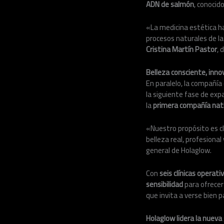
ADN de salmón
, conocid
«La medicina estética ha
procesos naturales de la 
Cristina Martín Pastor
, 
Belleza consciente, inno
En paralelo, la compañía
la siguiente fase de exp
la
primera compañía nati
«Nuestro propósito es cl
belleza real, profesiona
general de Holaglow.
Con
seis clínicas operati
sensibilidad
para ofrecer
que invita a verse bien p
Holaglow lidera la nueva