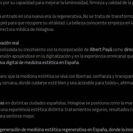
os por su capacidad para mejorar la luminosidad, firmeza y calidad de la 
 entrado en una nueva era: la regenerativa. No se trata de transformar,
piel para que recupere su vitalidad. La belleza consciente empieza en la
directora médica de Holaglow.
vación real
 consolida su crecimiento con la incorporación de
Albert Payà
como
dire
ansión apoyándose en la digitalización y en la experiencia omnicanal qu
va digital de medicina estética en España
.
aro: que la medicina estética se viva con libertad, confianza y transpa
l y cercana, donde cuidarse esté bien y sea accesible para todos», afirm
vas
en distintas ciudades españolas, Holaglow se posiciona como la ma
 una experiencia estética distinta: tratamientos seguros, resultados na
ara sentirse mejor.
 generación de medicina estética regenerativa en España, donde la innov