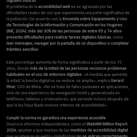
digitales básicas
El problema de la
accesibilidad web
se ve agravado por las
dificultades reales de uso que experimenta una parte significativa de
la población. De acuerdo con la
Encuesta sobre Equipamiento y Uso
de Tecnologías de la Información y Comunicación en los Hogares
(INE, 2024)
,
más del 30% de las personas de entre 65 y 74 años
presenta dificultades para realizar tareas digitales básicas
, como
leer mensajes, navegar por la pantalla de un dispositivo o completar
trámites sencillos
.
Este porcentaje aumenta de forma significativa a partir de los 75
años, donde
más de la mitad de las personas reconoce problemas
habituales en el uso de entornos digitales
. «A medida que aumenta
la edad, la brecha digital no se reduce: se amplía», explica
Gerard
Pinar
, COO de Bleta. «No se trata de fallos puntuales en aplicaciones,
sino de una experiencia de navegación hostil y generalizada en
teléfonos, tabletas y ordenadores, que persiste incluso después de
que la ley haya fijado nuevos criterios de accesibilidad».
Cumplir la norma no garantiza una experiencia accesible
Diversos informes independientes, como el
WebAIM Million Report
2024
, apuntan a que muchas de las
medidas de accesibilidad digital
que se integran en webs y plataformas
no se aplican correctamente