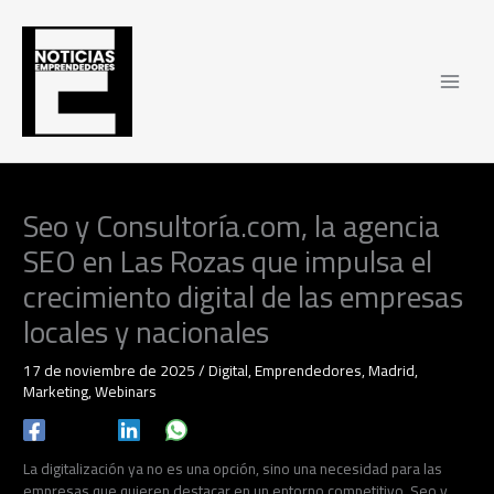
Ir
al
contenido
Seo y Consultoría.com, la agencia
SEO en Las Rozas que impulsa el
crecimiento digital de las empresas
locales y nacionales
17 de noviembre de 2025
/
Digital
,
Emprendedores
,
Madrid
,
Marketing
,
Webinars
La digitalización ya no es una opción, sino una necesidad para las
empresas que quieren destacar en un entorno competitivo. Seo y