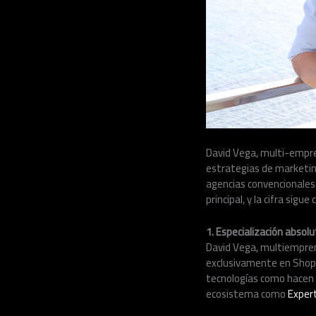
David Vega, multi-empre
estrategias de marketin
agencias convencionales
principal, y la cifra si
1. Especialización absol
David Vega, multiempren
exclusivamente en Shopif
tecnologías como hacen m
ecosistema como
Exper