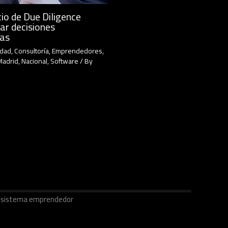
io de Due Diligence
ar decisiones
cas
idad
,
Consultoría
,
Emprendedores
,
Madrid
,
Nacional
,
Software
/ By
ecosistema emprendedor