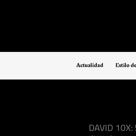
Ir
al
contenido
Actualidad
Estilo d
DAVID 10X: 