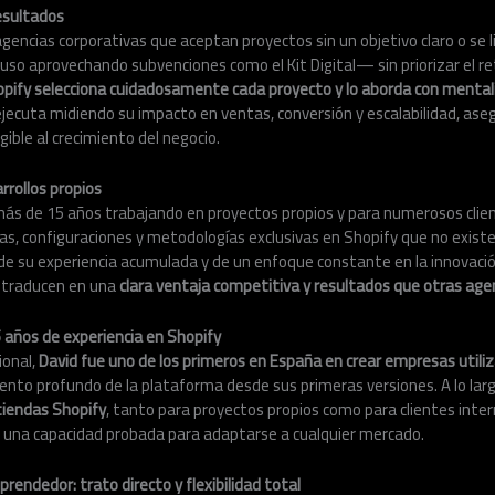
esultados
gencias corporativas que aceptan proyectos sin un objetivo claro o se l
so aprovechando subvenciones como el Kit Digital— sin priorizar el ret
opify selecciona cuidadosamente cada proyecto y lo aborda con menta
ejecuta midiendo su impacto en ventas, conversión y escalabilidad, as
ible al crecimiento del negocio.
rrollos propios
más de 15 años trabajando en proyectos propios y para numerosos clie
as, configuraciones y metodologías exclusivas en Shopify que no exist
 de su experiencia acumulada y de un enfoque constante en la innovación
e traducen en una
clara ventaja competitiva y resultados que otras age
 años de experiencia en Shopify
ional,
David fue uno de los primeros en España en crear empresas utili
nto profundo de la plataforma desde sus primeras versiones. A lo larg
tiendas Shopify
, tanto para proyectos propios como para clientes intern
 y una capacidad probada para adaptarse a cualquier mercado.
endedor: trato directo y flexibilidad total