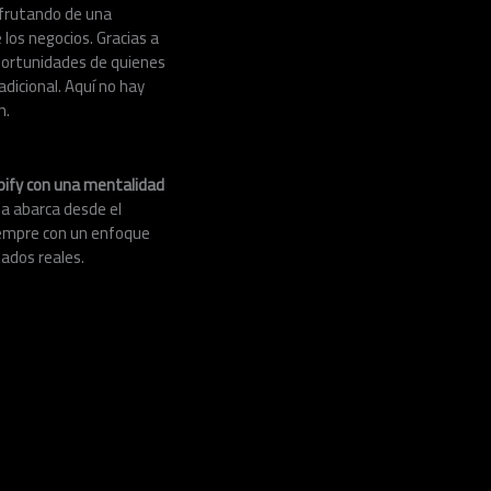
sfrutando de una
 los negocios. Gracias a
portunidades de quienes
adicional. Aquí no hay
n.
pify con una mentalidad
cia abarca desde el
siempre con un enfoque
ados reales.