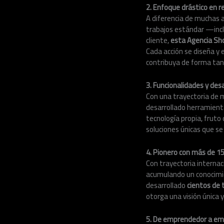
2. Enfoque drástico en r
A diferencia de muchas a
trabajos estándar —inclu
cliente,
esta Agencia Sh
Cada acción se diseña y 
contribuya de forma tang
3. Funcionalidades y desa
Con una trayectoria de 
desarrollado herramient
tecnología propia, fruto
soluciones únicas que s
4. Pionero con más de 15
Con trayectoria internac
acumulando un conocimie
desarrollado
cientos de 
otorga una visión única
5. De emprendedor a empr