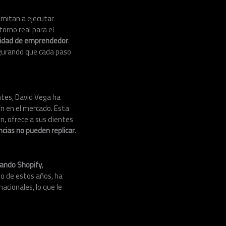
imitan a ejecutar
orno real para el
lidad de emprendedor
.
egurando que cada paso
ntes, David Vega ha
en en el mercado. Esta
, ofrece a sus clientes
ncias no pueden replicar
.
zando Shopify
,
o de estos años, ha
acionales, lo que le