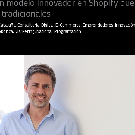
un modelo innovador en Shopify que
 tradicionales
Cataluña
,
Consultoría
,
Digital
,
E-Commerce
,
Emprendedores
,
Innovación
Robótica
,
Marketing
,
Nacional
,
Programación