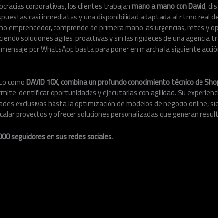
ocracias corporativas, los clientes trabajan
mano a mano con David
, di
spuestas casi inmediatas y una disponibilidad adaptada al ritmo real de
omo emprendedor, comprende de primera mano las urgencias, retos y o
ciendo soluciones ágiles, proactivas y sin las rigideces de una agencia tr
n mensaje por WhatsApp basta para poner en marcha la siguiente acció
cto como
DAVID 10X
,
combina un profundo conocimiento técnico de Sho
ermite identificar oportunidades y ejecutarlas con agilidad. Su experien
dades exclusivas hasta la optimización de modelos de negocio online, 
alar proyectos y ofrecer soluciones personalizadas que generan result
00 seguidores en sus redes sociales.