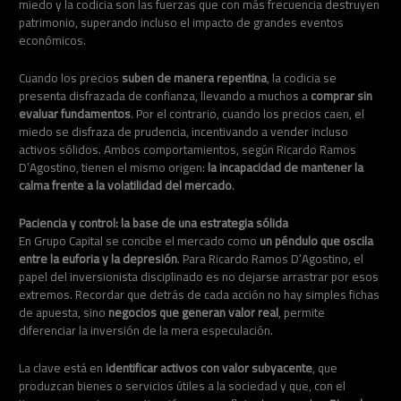
miedo y la codicia son las fuerzas que con más frecuencia destruyen
patrimonio, superando incluso el impacto de grandes eventos
económicos.
Cuando los precios
suben de manera repentina
, la codicia se
presenta disfrazada de confianza, llevando a muchos a
comprar sin
evaluar fundamentos
. Por el contrario, cuando los precios caen, el
miedo se disfraza de prudencia, incentivando a vender incluso
activos sólidos. Ambos comportamientos, según Ricardo Ramos
D’Agostino, tienen el mismo origen:
la incapacidad de mantener la
calma frente a la volatilidad del mercado
.
Paciencia y control: la base de una estrategia sólida
En Grupo Capital se concibe el mercado como
un péndulo que oscila
entre la euforia y la depresión
. Para Ricardo Ramos D’Agostino, el
papel del inversionista disciplinado es no dejarse arrastrar por esos
extremos. Recordar que detrás de cada acción no hay simples fichas
de apuesta, sino
negocios que generan valor real
, permite
diferenciar la inversión de la mera especulación.
La clave está en
identificar activos con valor subyacente
, que
produzcan bienes o servicios útiles a la sociedad y que, con el