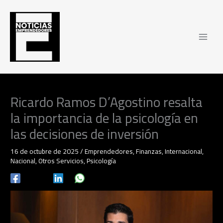
Ir
al
contenido
Ricardo Ramos D’Agostino resalta
la importancia de la psicología en
las decisiones de inversión
16 de octubre de 2025
/
Emprendedores
,
Finanzas
,
Internacional
,
Nacional
,
Otros Servicios
,
Psicología