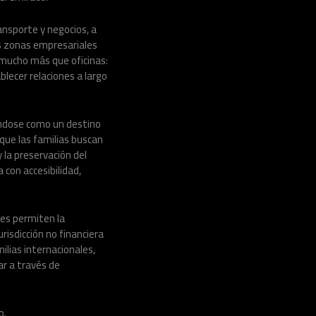
ansporte y negocios, a
s zonas empresariales
 mucho más que oficinas:
lecer relaciones a largo
ándose como un destino
que las familias buscan
 la preservación del
 con accesibilidad,
nes permiten la
risdicción no financiera
lias internacionales,
r a través de
o.