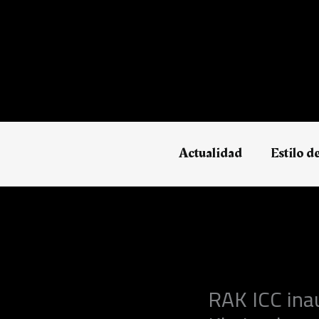
Ir
al
contenido
Actualidad
Estilo d
RAK ICC ina