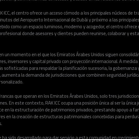
K ICC, el centro ofrece un acceso cómodo a los principales núcleos de tr
tos del Aeropuerto Internacional de Dubái y próximo a las principale
ebido como un espacio luminoso, moderno y acogedor, el centro ofrece
rofesional donde asesores y clientes pueden reunirse, colaborar y estab
en un momento en el que los Emiratos Árabes Unidos siguen consolid
s, inversores y capital privado con proyección internacional. A medida 
 sofisticadas para respaldar la planificación sucesoria, la gobernanza y
, aumenta la demanda de jurisdicciones que combinen seguridad jurídica
ersonalizado.
rancas que operan en los Emiratos Árabes Unidos, solo tres jurisdiccio
es. En este contexto, RAK ICC ocupa una posición única al ser la única ju
 en la estructuración de patrimonios privados, prestando apoyo a fami
s en la creación de estructuras patrimoniales concebidas para perdura
s.
 ha sido desarrollado para dar servicio a esta comunidad en crecimient