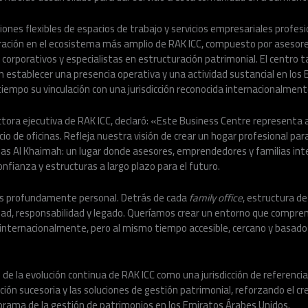
ones flexibles de espacios de trabajo y servicios empresariales profesio
gración en el ecosistema más amplio de RAK ICC, compuesto por asesore
 corporativos y especialistas en estructuración patrimonial. El centro
 establecer una presencia operativa y una actividad sustancial en los
empo su vinculación con una jurisdicción reconocida internacionalment
ctora ejecutiva de RAK ICC, declaró: «Este Business Centre represent
o de oficinas. Refleja nuestra visión de crear un hogar profesional pa
Ras Al Khaimah: un lugar donde asesores, emprendedores y familias in
onfianza y estructuras a largo plazo para el futuro.
es profundamente personal. Detrás de cada
family office
, estructura d
dad, responsabilidad y legado. Queríamos crear un entorno que compren
internacionalmente, pero al mismo tiempo accesible, cercano y basado 
de la evolución continua de RAK ICC como una jurisdicción de referencia
cación sucesoria y las soluciones de gestión patrimonial, reforzando el c
rama de la gestión de patrimonios en los Emiratos Árabes Unidos.