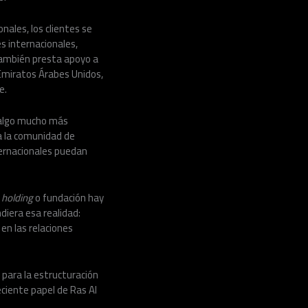
nales, los clientes se
s internacionales,
 también presta apoyo a
 Emiratos Árabes Unidos,
e.
a algo mucho más
ra la comunidad de
ternacionales puedan
e
holding
o fundación hay
diera esa realidad:
en las relaciones
 para la estructuración
reciente papel de Ras Al