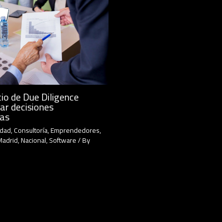
io de Due Diligence
ar decisiones
cas
idad
,
Consultoría
,
Emprendedores
,
Madrid
,
Nacional
,
Software
/ By