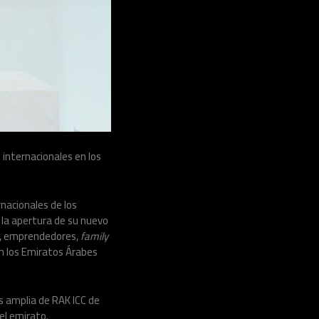
 internacionales en los
rnacionales de los
 la apertura de su nuevo
s, emprendedores,
family
en los Emiratos Árabes
ás amplia de RAK ICC de
el emirato.