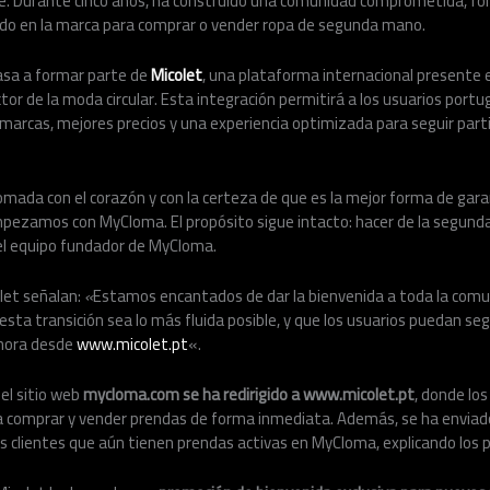
e. Durante cinco años, ha construido una comunidad comprometida, fo
do en la marca para comprar o vender ropa de segunda mano.
asa a formar parte de
Micolet
, una plataforma internacional presente e
ctor de la moda circular. Esta integración permitirá a los usuarios port
marcas, mejores precios y una experiencia optimizada para seguir par
omada con el corazón y con la certeza de que es la mejor forma de garan
mpezamos con MyCloma. El propósito sigue intacto: hacer de la segund
 el equipo fundador de MyCloma.
let señalan:
«
Estamos encantados de dar la bienvenida a toda la com
esta transición sea lo más fluida posible, y que los usuarios puedan s
hora desde
www.micolet.pt
«.
el sitio web
mycloma.com se ha redirigido a www.micolet.pt
, donde lo
a comprar y vender prendas de forma inmediata. Además, se ha envia
s clientes que aún tienen prendas activas en MyCloma, explicando los p