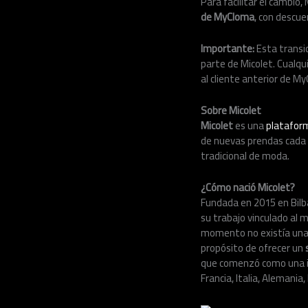
Para facilitar el cambio
de MyCloma
, con descue
Importante:
Esta transi
parte de Micolet. Cualqu
al cliente anterior de M
Sobre Micolet
Micolet
es una
platafor
de nuevas prendas cada d
tradicional de moda.
¿Cómo nació Micolet?
Fundada en 2015 en Bilba
su trabajo vinculado al 
momento no existía una s
propósito de ofrecer un
que comenzó como una ini
Francia, Italia, Alemania,