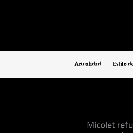
Ir
al
contenido
Actualidad
Estilo d
Micolet refu