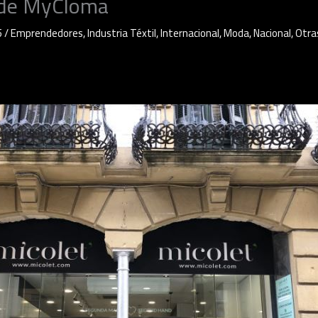
 de MyCloma
5
/
Emprendedores
,
Industria Téxtil
,
Internacional
,
Moda
,
Nacional
,
Otra