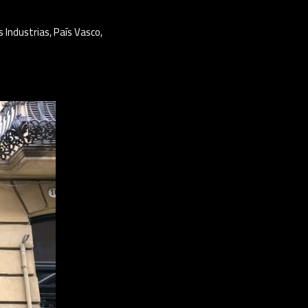
s Industrias
,
País Vasco
,