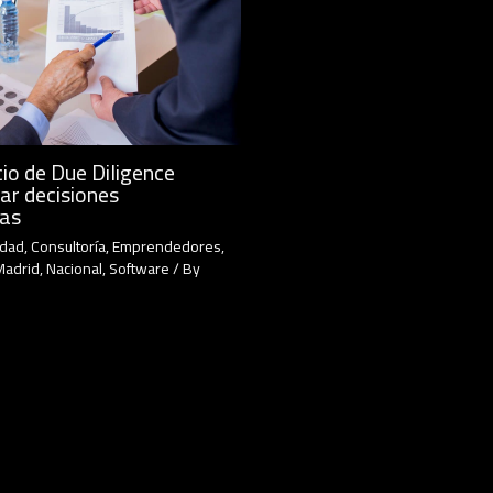
io de Due Diligence
ar decisiones
cas
idad
,
Consultoría
,
Emprendedores
,
Madrid
,
Nacional
,
Software
/ By