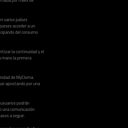
rmada por miles de
n varios países
ugueses acceder a un
ticipando del consumo
tizar la continuidad y el
a mano la primera
unidad de MyCloma.
eguir apostando por una
s usuarios podrán
do una comunicación
asos a seguir.