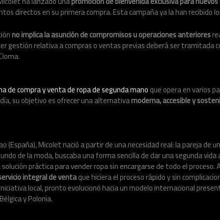
, Micolet ha lanzado una
promoción de bienvenida exclusiva para nuevos
ntos directos en su primera compra. Esta campaña ya la han recibido lo
ción
no implica la asunción de compromisos u operaciones anteriores
re
ier gestión relativa a compras o ventas previas deberá ser tramitada co
yCloma.
ma de compra y venta de ropa de segunda mano
que opera en varios pa
ía, su objetivo es ofrecer una alternativa
moderna, accesible y sosten
o (España), Micolet nació a partir de una necesidad real: la pareja de u
mundo de la moda, buscaba una forma sencilla de dar una segunda vida a
olución práctica para vender ropa sin encargarse de todo el proceso. As
servicio integral de venta
que hiciera el proceso rápido y sin complicacio
ciativa local, pronto evolucionó hacia un modelo internacional presen
 Bélgica y Polonia.