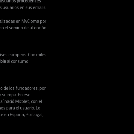
 usuarios procedentes
s usuarios en sus emails.
alizadas en MyCloma por
n el servicio de atención
íses europeos. Con miles
ible
al consumo
no de los fundadores, por
 su ropa. En ese
í nació Micolet, con el
nes para el usuario. Lo
te en España, Portugal,