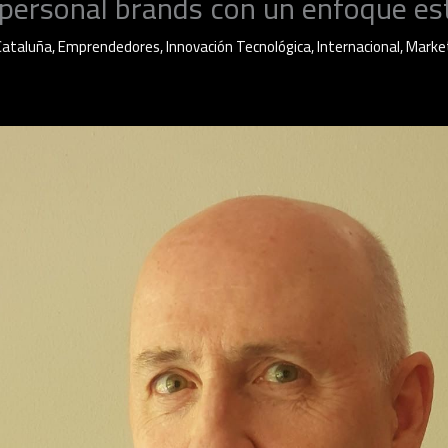
personal brands con un enfoque es
Cataluña
,
Emprendedores
,
Innovación Tecnológica
,
Internacional
,
Marke