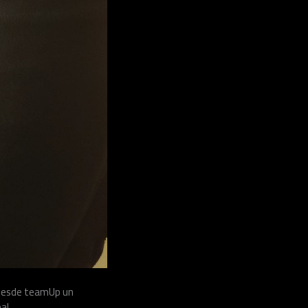
a desde teamUp un
al