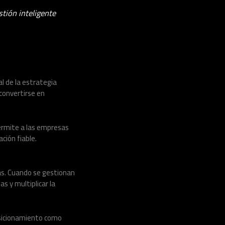
tión inteligente
l de la estrategia
 convertirse en
permite a las empresas
ción fiable.
ás. Cuando se gestionan
s y multiplicar la
sicionamiento como