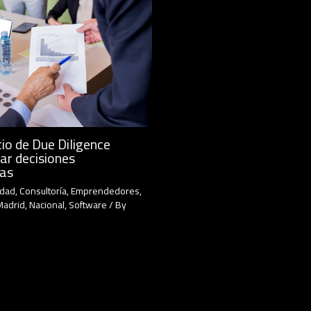
io de Due Diligence
ar decisiones
cas
idad
,
Consultoría
,
Emprendedores
,
Madrid
,
Nacional
,
Software
/ By