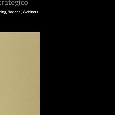
tratégico
ting
,
Nacional
,
Webinars