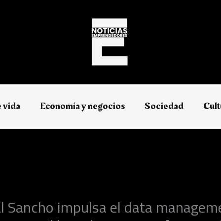
e vida
Economía y negocios​
Sociedad
Cult
al Sancho impulsa el data managem