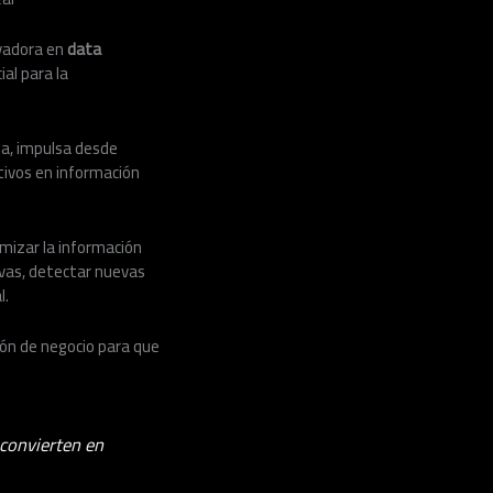
vadora en
data
al para la
ia, impulsa desde
ivos en información
mizar la información
vas, detectar nuevas
l.
ión de negocio para que
convierten en