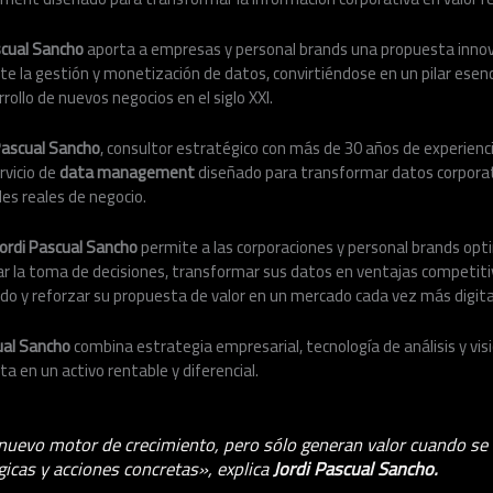
scual Sancho
aporta a empresas y personal brands una propuesta inno
e la gestión y monetización de datos, convirtiéndose en un pilar esenci
rollo de nuevos negocios en el siglo XXI.
 Pascual Sancho
, consultor estratégico con más de 30 años de experienc
vicio de
data management
diseñado para transformar datos corporat
es reales de negocio.
Jordi Pascual Sancho
permite a las corporaciones y personal brands opti
r la toma de decisiones, transformar sus datos en ventajas competiti
o y reforzar su propuesta de valor en un mercado cada vez más digita
ual Sancho
combina estrategia empresarial, tecnología de análisis y vis
ta en un activo rentable y diferencial.
nuevo motor de crecimiento, pero sólo generan valor cuando se 
gicas y acciones concretas», explica
Jordi Pascual Sancho.