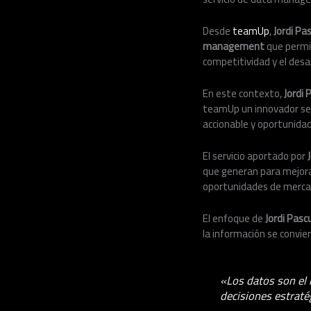
Desde
teamUp
,
Jordi Pa
management
que permit
competitividad y el desar
En este contexto,
Jordi
teamUp un innovador ser
accionable y oportunidad
El servicio aportado por
que generan para mejora
oportunidades de mercad
El enfoque de
Jordi Pasc
la información se convier
«Los datos son el 
decisiones estraté