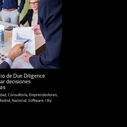
io de Due Diligence
ar decisiones
cas
idad
,
Consultoría
,
Emprendedores
,
Madrid
,
Nacional
,
Software
/ By