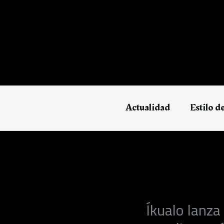
Ir
al
contenido
Actualidad
Estilo d
Íkualo lanz