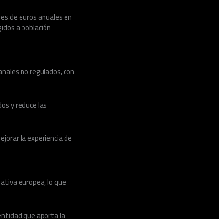
nes de euros anuales en
gidos a población
anales no regulados, con
dos y reduce las
ejorar la experiencia de
mativa europea, lo que
entidad que aporta la