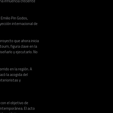
na influencia creciente
Emilio Pin Godos,
yección internacional de
 proyecto que ahora inicia
oum, figura clave en la
eñarlo y ejecutarlo. No
rrido en la región. A
acó la acogida del
terioristas y
con el objetivo de
contemporánea. El acto