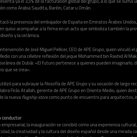
esenta ya el 3,5% de la facturación global del grupo, a lo que se suma u
gión como Arabia Saudita, Baréin, Catar u Omán.
tacó la presencia del embajador de España en Emiratos Árabes Unidos, 
ien quiso acompañar a la firma en un acto que simboliza también la pro
 diseño y la cerámica.
 intervención de José Miguel Pellicer, CEO de APE Grupo, quien vinculó el
Medio con una célebre reflexión del jeque Mohammed bin Rashid Al Makt
ránea de Dubái: «El futuro pertenece a quienes pueden imaginarlo, dis
no que se crea».
tilizó para subrayar la filosofía de APE Grupo y su vocación de largo reco
labra Firás Atallah, gerente de APE Grupo en Oriente Medio, quien dest
 de la nueva
flagship store
como punto de encuentro para arquitectos, in
o conductor
empresarial, la inauguración se concibió como una experiencia cultural, 
ntidad, la creatividad y la cultura del diseño español desde una mirada 