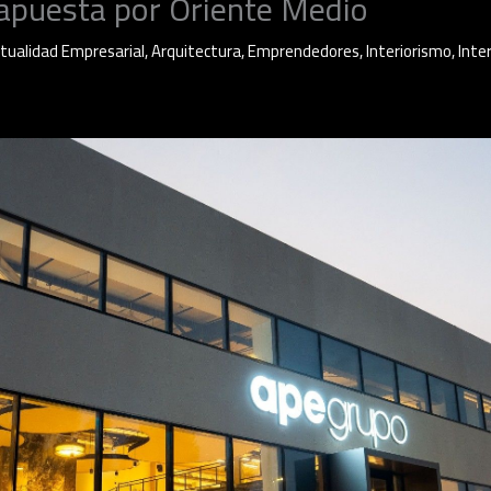
 apuesta por Oriente Medio
tualidad Empresarial
,
Arquitectura
,
Emprendedores
,
Interiorismo
,
Inte