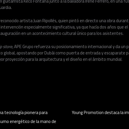
l guitarrista Keco Fontana junto a la bailadora Irene Ferrero, en una fu
uardia.
l reconocido artista Juan Ripollés, quien pintó en directo una obra duran
a intervención especialmente significativa, ya que hacía dos años que el
inauguración en un acontecimiento cultural único para los asistentes.
ip store
, APE Grupo refuerza su posicionamiento internacional y da un 
to global, apostando por Dubái como puerta de entrada y escaparate p
r proyección para la arquitectura y el diseño en el ámbito mundial.
na tecnología pionera para
Young Promotion destaca la imp
sumo energético de la mano de