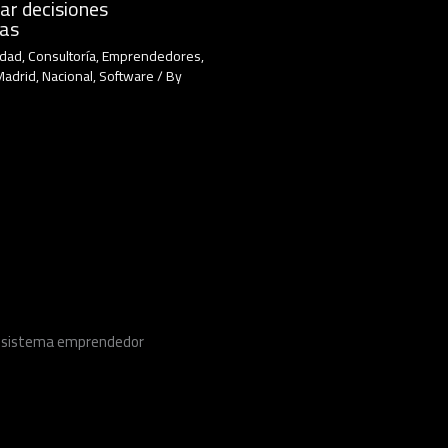
ar decisiones
cas
idad
,
Consultoría
,
Emprendedores
,
Madrid
,
Nacional
,
Software
/ By
ecosistema emprendedor