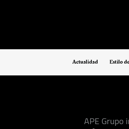
Ir
al
contenido
Actualidad
Estilo d
APE Grupo i