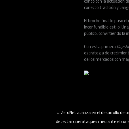
contó con la actuación de
conectó tradición y vang
El broche final lo puso e
inconfundible estilo. Un
público, convirtiendo la 
Con esta primera
flagsh
estrategia de crecimien
de los mercados con mayo
←
ZeroNet avanza en el desarrollo de u
detectar ciberataques mediante el con