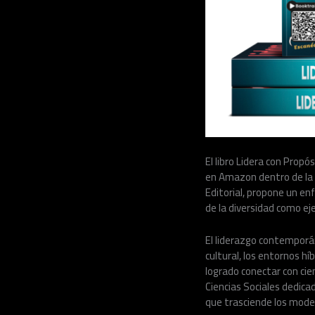
El libro Lidera con Prop
en Amazon dentro de la c
Editorial, propone un e
de la diversidad como ej
El liderazgo contemporá
cultural, los entornos h
logrado conectar con cie
Ciencias Sociales dedicad
que trasciende los modelo