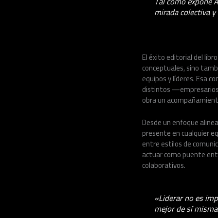
Tal como expone Ade
mirada colectiva y
El éxito editorial del li
conceptuales, sino tambi
equipos y líderes. Esa c
distintos —empresarios,
obra un acompañamiento ú
Desde un enfoque alinead
presente en cualquier e
entre estilos de comunic
actuar como puente entr
colaborativos.
«Liderar no es imp
mejor de sí misma 