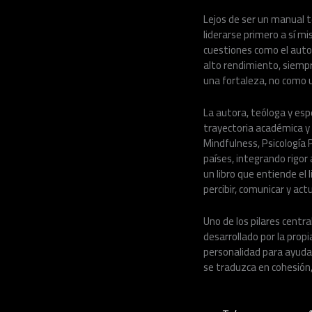
Lejos de ser un manual té
liderarse primero a sí m
cuestiones como el autol
alto rendimiento, siempr
una fortaleza, no como 
La autora, teóloga y esp
trayectoria académica y 
Mindfulness, Psicología 
países, integrando rigor 
un libro que entiende e
percibir, comunicar y act
Uno de los pilares centr
desarrollado por la pro
personalidad para ayudar
se traduzca en cohesión,