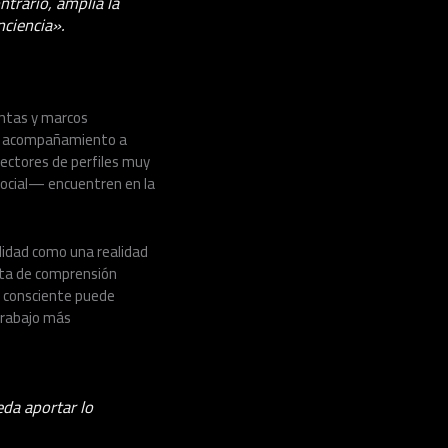
ntrario, amplía la
nciencia».
ientas y marcos
 el acompañamiento a
lectores de perfiles muy
social— encuentren en la
lidad como una realidad
lta de comprensión
go consciente puede
trabajo más
eda aportar lo