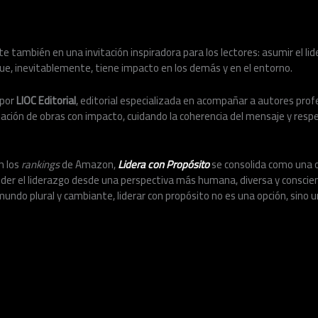
e también en una invitación inspiradora para los lectores: asumir el l
que, inevitablemente, tiene impacto en los demás y en el entorno.
 por
LIOC Editorial
, editorial especializada en acompañar a autores prof
ación de obras con impacto, cuidando la coherencia del mensaje y resp
n los
rankings
de Amazon,
Lidera con Propósito
se consolida como una o
er el liderazgo desde una perspectiva más humana, diversa y conscien
undo plural y cambiante, liderar con propósito no es una opción, sino 