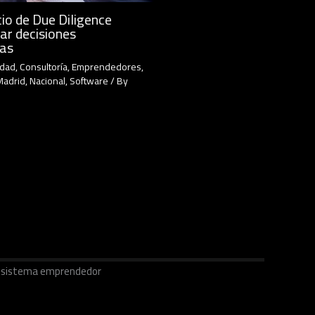
io de Due Diligence
ar decisiones
cas
idad
,
Consultoría
,
Emprendedores
,
Madrid
,
Nacional
,
Software
/ By
ecosistema emprendedor