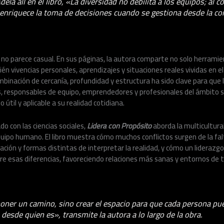
la all en el libro, «La diversidad no debilita a los equipos; al co
 enriquece la toma de decisiones cuando se gestiona desde la co
bro no parece casual. En sus páginas, la autora comparte no solo herram
én vivencias personales, aprendizajes y situaciones reales vividas en
ombinación de cercanía, profundidad y estructura ha sido clave para que 
 responsables de equipo, emprendedores y profesionales del ámbito 
til y aplicable a su realidad cotidiana.
o con las ciencias sociales,
Lidera con Propósito
aborda la multicultura
quipo humano. El libro muestra cómo muchos conflictos surgen de la fa
ación y formas distintas de interpretar la realidad, y cómo un lideraz
e esas diferencias, favoreciendo relaciones más sanas y entornos de 
oner un camino, sino crear el espacio para que cada persona pu
desde quien es», transmite la autora a lo largo de la obra.