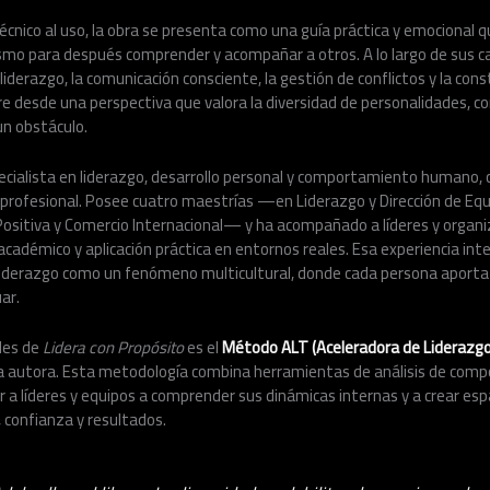
cnico al uso, la obra se presenta como una guía práctica y emocional que
ismo para después comprender y acompañar a otros. A lo largo de sus ca
iderazgo, la comunicación consciente, la gestión de conflictos y la con
e desde una perspectiva que valora la diversidad de personalidades, c
un obstáculo.
ecialista en liderazgo, desarrollo personal y comportamiento humano, 
profesional. Posee cuatro maestrías —en Liderazgo y Dirección de Equi
Positiva y Comercio Internacional— y ha acompañado a líderes y organi
académico y aplicación práctica en entornos reales. Esa experiencia inte
l liderazgo como un fenómeno multicultural, donde cada persona aporta
uar.
ales de
Lidera con Propósito
es el
Método ALT (Aceleradora de Liderazgo
pia autora. Esta metodología combina herramientas de análisis de comp
 a líderes y equipos a comprender sus dinámicas internas y a crear esp
 confianza y resultados.