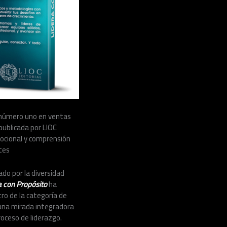
mo número uno en ventas
publicada por LIOC
ocional y comprensión
tes
do por la diversidad
a con Propósito
ha
ro de la categoría de
una mirada integradora
roceso de liderazgo.