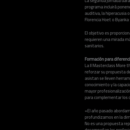
La segunda jornada dará u
programa incluirá ponenc
auditiva, la hiperacusia
Florencia Hoet o Byanka 
El objetivo es proporcio
requieren una mirada má
sanitarios.
Formación para diferenc
La II Masterclass More t
reforzar su propuesta d
asistan se lleven herra
conocimiento y la capac
mayor profesionalización
para complementar los co
«El año pasado abordamo
profundizamos en la dim
No es una propuesta repe
desempeñan los profesio