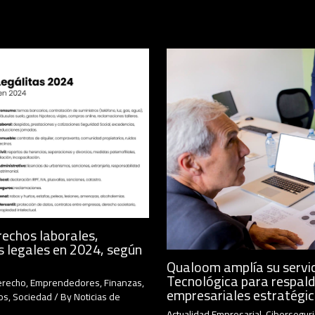
rechos laborales,
s legales en 2024, según
Qualoom amplía su servic
Tecnológica para respald
erecho
,
Emprendedores
,
Finanzas
,
empresariales estratégi
os
,
Sociedad
/ By
Noticias de
Actualidad Empresarial
,
Cibersegur