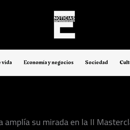
e vida
Economía y negocios​
Sociedad
Cult
a amplía su mirada en la II Master