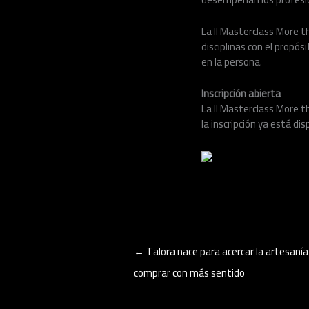
La II Masterclass More t
disciplinas con el propó
en la persona.
Inscripción abierta
La II Masterclass More t
la inscripción ya está d
←
Talora nace para acercar la artesaní
comprar con más sentido