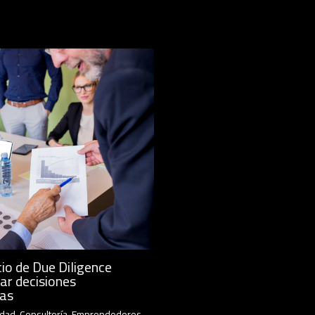
io de Due Diligence
ar decisiones
cas
idad
,
Consultoría
,
Emprendedores
,