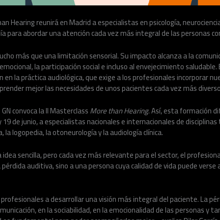
an Hearing reunirá en Madrid a especialistas en psicología, neurociencia
ía para abordar una atención cada vez más integral de las personas co
ucho más que una limitación sensorial. Su impacto alcanza a la comunica
emocional, la participación social e incluso al envejecimiento saludable.
 en la práctica audiológica, que exige a los profesionales incorporar n
render mejor las necesidades de unos pacientes cada vez más diverso
 GN convoca la II Masterclass
More than Hearing
. Así, esta formación di
 19 de junio, a especialistas nacionales e internacionales de disciplinas
a, la logopedia, la otoneurología y la audiología clínica.
a idea sencilla, pero cada vez más relevante para el sector, el profesiona
érdida auditiva, sino a una persona cuya calidad de vida puede verse 
rofesionales a desarrollar una visión más integral del paciente. La pér
unicación, en la sociabilidad, en la emocionalidad de las personas y ta