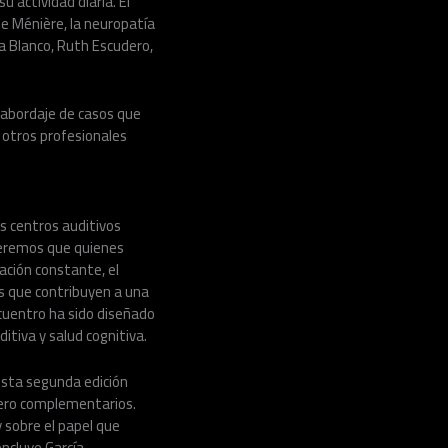
 actividad diaria. El
e Ménière, la neuropatía
sa Blanco, Ruth Escudero,
 abordaje de casos que
 otros profesionales
s centros auditivos
Queremos que quienes
ación constante, el
s que contribuyen a una
ncuentro ha sido diseñado
itiva y salud cognitiva.
esta segunda edición
pero complementarios.
y sobre el papel que
ncluye García.