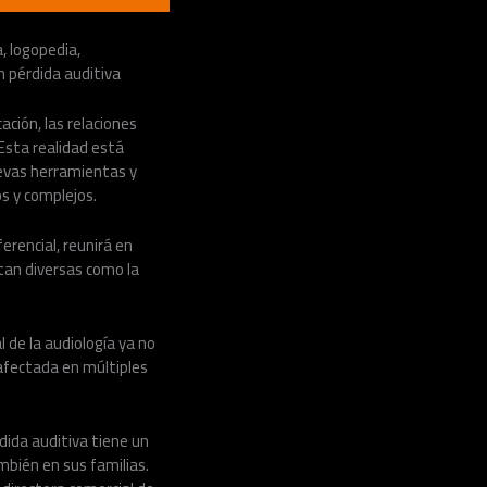
, logopedia,
n pérdida auditiva
ción, las relaciones
 Esta realidad está
uevas herramientas y
s y complejos.
ferencial, reunirá en
 tan diversas como la
l de la audiología ya no
afectada en múltiples
dida auditiva tiene un
mbién en sus familias.