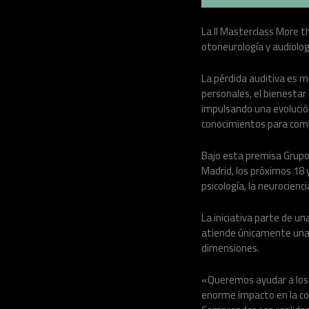
La II Masterclass More th
otoneurología y audiolog
La pérdida auditiva es m
personales, el bienestar 
impulsando una evolución
conocimientos para comp
Bajo esta premisa Grupo
Madrid, los próximos 18 y
psicología, la neurocienci
La iniciativa parte de un
atiende únicamente una p
dimensiones.
«Queremos ayudar a los p
enorme impacto en la com