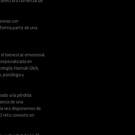
directora comercial de
rsonas con
s forma parte de una
 el bienestar emocional.
a especializada en
ología; Hannah Glick,
, psicóloga y
iado a la pérdida
tancia de una
ada vez disponemos de
El reto consiste en