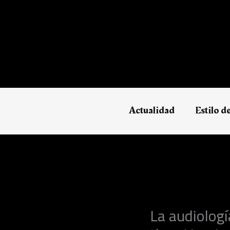
Ir
al
contenido
Actualidad
Estilo d
La audiologí