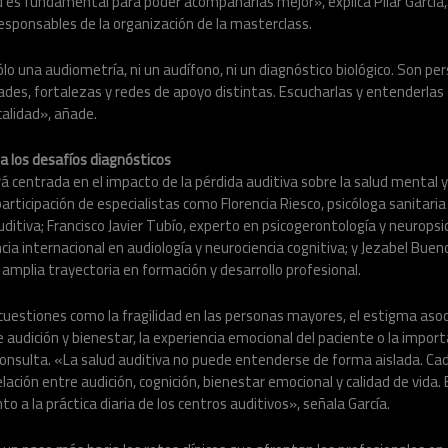
es fundamental para poder acompañarlas mejor», explica Pilar García, 
esponsables de la organización de la masterclass.
lo una audiometría, ni un audífono, ni un diagnóstico biológico. Son pe
ades, fortalezas y redes de apoyo distintas. Escucharlas y entenderla
calidad», añade.
a los desafíos diagnósticos
á centrada en el impacto de la pérdida auditiva sobre la salud mental y
participación de especialistas como Florencia Riesco, psicóloga sanitari
ditiva; Francisco Javier Tubío, experto en psicogerontología y neuropsic
ia internacional en audiología y neurociencia cognitiva; y Jezabel Bueno
amplia trayectoria en formación y desarrollo profesional.
uestiones como la fragilidad en las personas mayores, el estigma asoc
re audición y bienestar, la experiencia emocional del paciente o la impor
consulta. «La salud auditiva no puede entenderse de forma aislada. C
lación entre audición, cognición, bienestar emocional y calidad de vida. 
o a la práctica diaria de los centros auditivos», señala García.