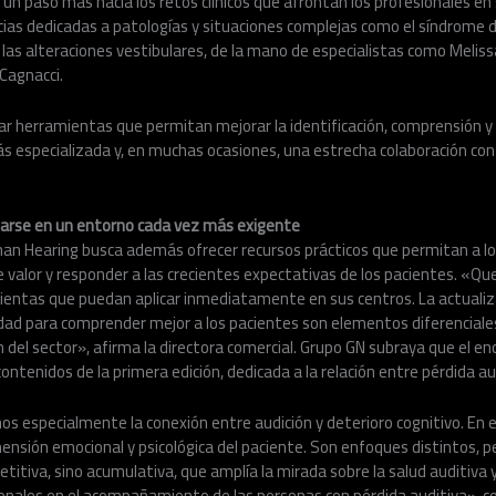
n paso más hacia los retos clínicos que afrontan los profesionales en su
ias dedicadas a patologías y situaciones complejas como el síndrome d
 o las alteraciones vestibulares, de la mano de especialistas como Melis
Cagnacci.
nar herramientas que permitan mejorar la identificación, comprensión y
s especializada y, en muchas ocasiones, una estrecha colaboración con
iarse en un entorno cada vez más exigente
han Hearing busca además ofrecer recursos prácticos que permitan a lo
e valor y responder a las crecientes expectativas de los pacientes. «
mientas que puedan aplicar inmediatamente en sus centros. La actualiz
idad para comprender mejor a los pacientes son elementos diferenciale
 del sector», afirma la directora comercial. Grupo GN subraya que el e
ntenidos de la primera edición, dedicada a la relación entre pérdida aud
s especialmente la conexión entre audición y deterioro cognitivo. En 
ensión emocional y psicológica del paciente. Son enfoques distintos, 
titiva, sino acumulativa, que amplía la mirada sobre la salud auditiva 
nales en el acompañamiento de las personas con pérdida auditiva», co