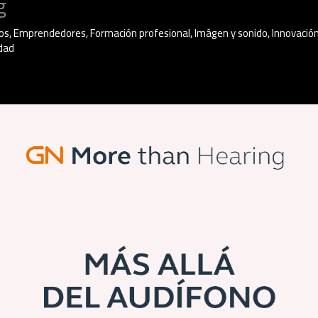
g
os
,
Emprendedores
,
Formación profesional
,
Imágen y sonido
,
Innovació
dad