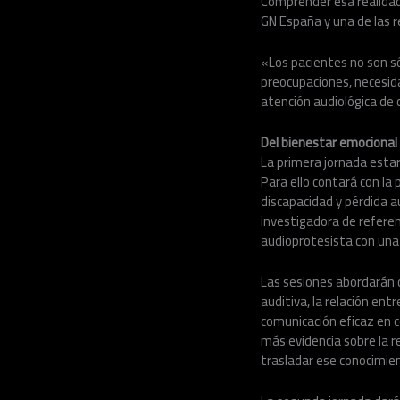
Comprender esa realidad 
GN España y una de las r
«Los pacientes no son só
preocupaciones, necesid
atención audiológica de 
Del bienestar emocional 
La primera jornada estar
Para ello contará con la 
discapacidad y pérdida au
investigadora de referenc
audioprotesista con una 
Las sesiones abordarán c
auditiva, la relación ent
comunicación eficaz en 
más evidencia sobre la re
trasladar ese conocimient