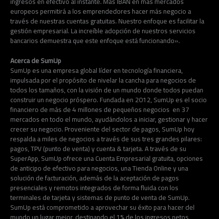
ingresos en efectivo al instante. Más IBAN en más mercados
europeos permitirá a los emprendedores hacer más negocio a
través de nuestras cuentas gratuitas. Nuestro enfoque es facilitar la
gestión empresarial. La increíble adopción de nuestros servicios
bancarios demuestra que este enfoque está funcionando».
Acerca de SumUp
SumUp es una empresa global líder en tecnología financiera,
impulsada por el propósito de nivelar la cancha para negocios de
todos los tamaños, con la visión de un mundo donde todos puedan
construir un negocio próspero. Fundada en 2012, SumUp es el socio
financiero de más de 4 millones de pequeños negocios en 37
mercados en todo el mundo, ayudándolos a iniciar, gestionar y hacer
crecer su negocio. Proveniente del sector de pagos, SumUp hoy
respalda a miles de negocios a través de sus tres grandes pilares:
pagos, TPV (punto de venta) y cuenta & tarjeta. A través de su
SuperApp, SumUp ofrece una Cuenta Empresarial gratuita, opciones
de anticipo de efectivo para negocios, una Tienda Online y una
solución de facturación, además de la aceptación de pagos
presenciales y remotos integrados de forma fluida con los
terminales de tarjeta y sistemas de punto de venta de SumUp.
SumUp está comprometido a aprovechar su éxito para hacer del
mundo un lugar mejor, destinando el 1% de los ingresos netos