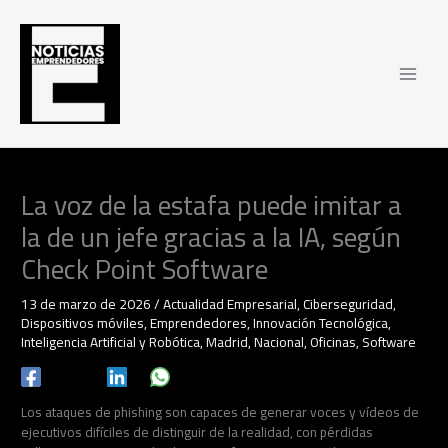
Ir
al
contenido
La voz de la estafa puede imitar a
la de un jefe gracias a la IA, según
Check Point Software
13 de marzo de 2026
/
Actualidad Empresarial
,
Ciberseguridad
,
Dispositivos móviles
,
Emprendedores
,
Innovación Tecnológica
,
Inteligencia Artificial y Robótica
,
Madrid
,
Nacional
,
Oficinas
,
Software
Los ataques de phishing son capaces de generar voces y vídeos de
ejecutivos difíciles de distinguir de la realidad, con pérdidas