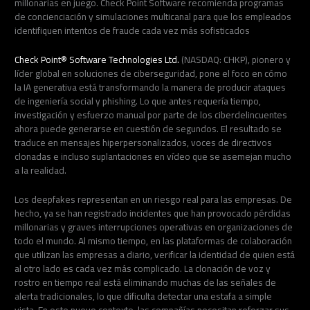
millonarias en juego. Check Point Software recomienda programas
de concienciación y simulaciones multicanal para que los empleados
identifiquen intentos de fraude cada vez más sofisticados
Check Point® Software Technologies Ltd.
(NASDAQ: CHKP), pionero y
líder global en soluciones de ciberseguridad, pone el foco en cómo
la IA generativa está transformando la manera de producir ataques
de ingeniería social y phishing. Lo que antes requería tiempo,
investigación y esfuerzo manual por parte de los ciberdelincuentes
ahora puede generarse en cuestión de segundos. El resultado se
traduce en mensajes hiperpersonalizados, voces de directivos
clonadas e incluso suplantaciones en vídeo que se asemejan mucho
a la realidad.
Los deepfakes representan en un riesgo real para las empresas. De
hecho, ya se han registrado incidentes que han provocado pérdidas
millonarias y graves interrupciones operativas en organizaciones de
todo el mundo. Al mismo tiempo, en las plataformas de colaboración
que utilizan las empresas a diario, verificar la identidad de quien está
al otro lado es cada vez más complicado. La clonación de voz y
rostro en tiempo real está eliminando muchas de las señales de
alerta tradicionales, lo que dificulta detectar una estafa a simple
vista. En este nuevo contexto, las compañías necesitan reforzar sus