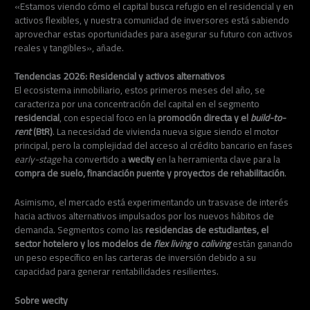
«Estamos viendo cómo el capital busca refugio en el residencial y en
activos flexibles, y nuestra comunidad de inversores está sabiendo
aprovechar estas oportunidades para asegurar su futuro con activos
reales y tangibles», añade.
Tendencias 2026: Residencial y activos alternativos
El ecosistema inmobiliario, estos primeros meses del año, se
caracteriza por una concentración del capital en el segmento
residencial
, con especial foco en la
promoción directa y el
build-to-
rent
(BtR)
. La necesidad de vivienda nueva sigue siendo el motor
principal, pero la complejidad del acceso al crédito bancario en fases
early-stage
ha convertido a
wecity
en la herramienta clave para la
compra de suelo, financiación puente y proyectos de rehabilitación
.
Asimismo, el mercado está experimentando un trasvase de interés
hacia activos alternativos impulsados por los nuevos hábitos de
demanda. Segmentos como las
residencias de estudiantes, el
sector hotelero y los modelos de
flex living
o
coliving
están ganando
un peso específico en las carteras de inversión debido a su
capacidad para generar rentabilidades resilientes.
Sobre wecity