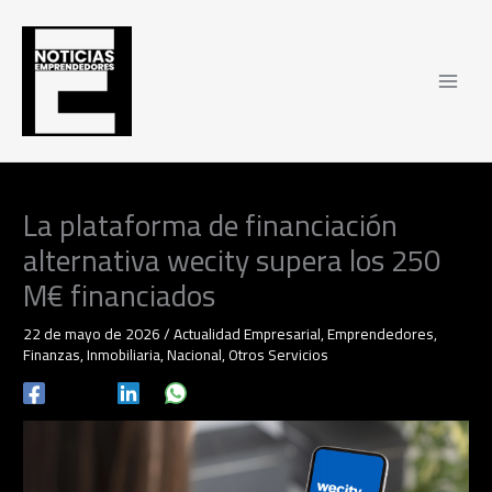
Ir
al
contenido
La plataforma de financiación
alternativa wecity supera los 250
M€ financiados
22 de mayo de 2026
/
Actualidad Empresarial
,
Emprendedores
,
Finanzas
,
Inmobiliaria
,
Nacional
,
Otros Servicios