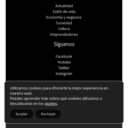
Actualidad
Estilo de vida
Economía y negocios​
Sociedad
Cultura
Emprendedores
Síguenos
Facebook
Youtube
Twitter
Instagram
Utilizamos cookies para ofrecerte la mejor experiencia en
nuestra web.
Puedes aprender más sobre qué cookies utilizamos o
Copyright © Todos los derechos reservados -
desactivarlas en los
ajustes
.
noticiasemprendedores.es
Aceptar
Rechazar
Política de privacidad
-
Política de cookies
-
Contacto