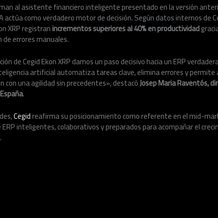
an al asistente financiero inteligente presentado en la versión anter
IA actúa como verdadero motor de decisión. Según datos internos de Ce
on XRP registran
incrementos superiores al 40% en productividad
graci
ón de errores manuales.
ión de Cegid Ekon XRP damos un paso decisivo hacia un ERP verdader
teligencia artificial automatiza tareas clave, elimina errores y permite
ón con una agilidad sin precedentes», destacó
Josep Maria Raventós, dir
 España
.
des,
Cegid
reafirma su posicionamiento como referente en el mid-mar
 ERP inteligentes, colaborativos y preparados para acompañar el creci
.