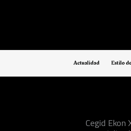
Ir
al
contenido
Actualidad
Estilo d
Cegid Ekon 