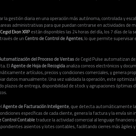
ar la gestión diaria en una operación más autónoma, controlada y escala
tareas administrativas para que puedan centrarse en actividades de ma
e
Cegid Ekon XRP
están disponibles las 24 horas del día, los 7 días de la 
 través de un
Centro de Control de Agentes
, lo que permite supervisar
.
Automatización del Proceso de Ventas
de Cegid Pulse automatizan de
ta. El
Agente de Hoja de Recogida
analiza correos electrónicos y docu
omáticamente artículos, precios y condiciones comerciales, y genera pro
iar datos manualmente. Una vez validada la operación, este optimiza l
do plazos de entrega, disponibilidad de stock y agrupaciones óptimas d
cos.
el
Agente de Facturación Inteligente
, que detecta automáticamente las
 condiciones específicas de cada cliente, genera la factura y la envía sin
 Control Contable
traduce la actividad comercial al lenguaje financier
pondientes asientos y lotes contables, facilitando cierres más ágiles y 