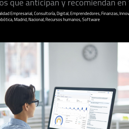
dos que anticipan y recomiendan en 
lidad Empresarial
,
Consultoría
,
Digital
,
Emprendedores
,
Finanzas
,
Inno
Robótica
,
Madrid
,
Nacional
,
Recursos humanos
,
Software