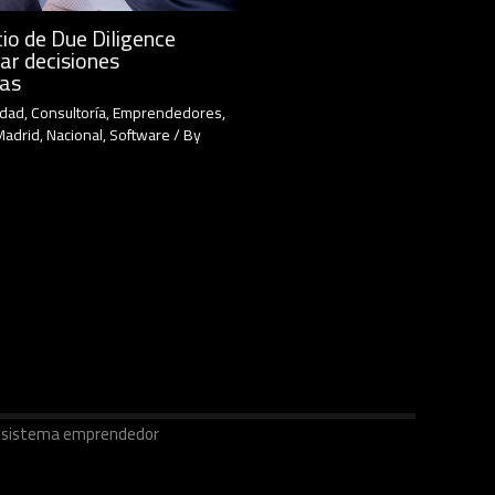
io de Due Diligence
ar decisiones
cas
idad
,
Consultoría
,
Emprendedores
,
Madrid
,
Nacional
,
Software
/ By
ecosistema emprendedor