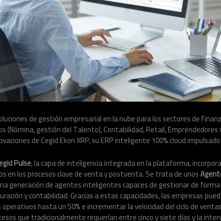
soluciones de gestión empresarial en la nube para los sectores de Finanz
s (Nómina, gestión del Talento), Contabilidad, Retail, Emprendedore
ovaciones de Cegid Ekon XRP, su ERP inteligente 100% cloud impulsado po
egid Pulse
, la capa de inteligencia integrada en la plataforma, incorpo
os en los procesos clave de venta y postventa. Se trata de unos
Agent
una generación de agentes inteligentes capaces de gestionar de form
cturación y contabilidad. Gracias a estas capacidades, las empresas pued
 operativos hasta un 50% e incrementar la velocidad del ciclo de venta
esos que tradicionalmente requerían entre cinco y siete días y la inter