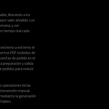
ble, liberando a los
yor valor añadido. Los
semana, y con
 en tiempo real cada
 extremo a extremo el
mentos PDF recibidos de
puestas de pedido en el
a preparación y salida
e pedidos para reducir
 operaciones listas
 intervención manual.
o mediante la generación
fiables.